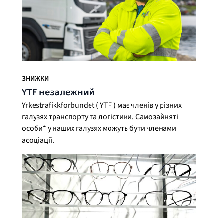
ЗНИЖКИ
YTF незалежний
Yrkestrafikkforbundet ( YTF ) має членів у різних
галузях транспорту та логістики. Самозайняті
особи* у наших галузях можуть бути членами
асоціації.