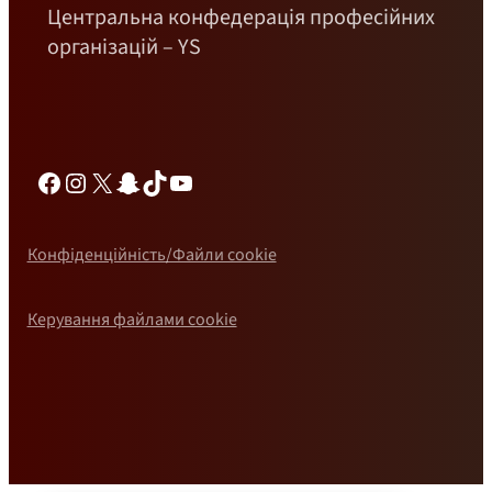
Центральна конфедерація професійних
організацій – YS
Фейсбук
Інстаграм
Х
Снепчат
ТікТок
YouTube
Конфіденційність/Файли cookie
Керування файлами cookie