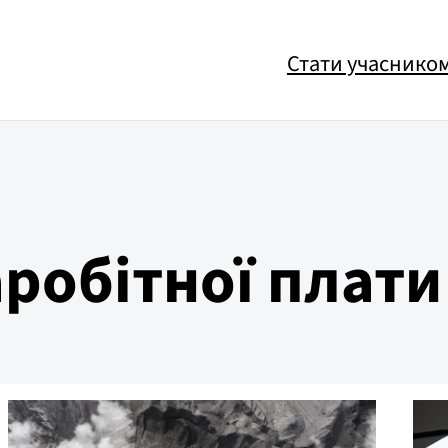
Стати учаснико
робітної плати