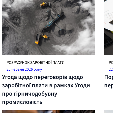
РОЗРАХУНОК ЗАРОБІТНОЇ ПЛАТИ
Р
25 червня 2026 року
22
Угода щодо переговорів щодо
По
заробітної плати в рамках Угоди
пе
про гірничодобувну
промисловість