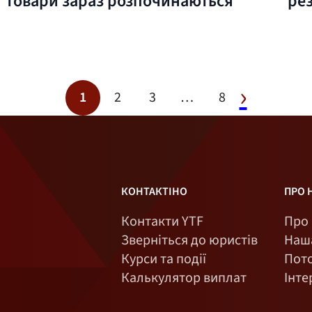
товари зараз розпочинаються
рез
1
2
3
…
8
КОНТАКТІНО
ПРО 
Контакти YTF
Про 
Зверніться до юристів
Наша
Курси та події
Пото
Калькулятор виплат
Інте