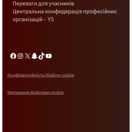
Переваги для учасників
Центральна конфедерація професійних
організацій – YS
Фейсбук
Інстаграм
Х
Снепчат
ТікТок
YouTube
Конфіденційність/Файли cookie
Керування файлами cookie