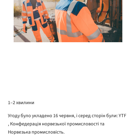
Адріан Пракон
Опубліковано
17 червня 2026 року
1–2 хвилини
Угоду було укладено 16 червня, і серед сторін були: YTF
, Конфедерація норвезької промисловості та
Норвезька промисловість.