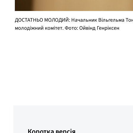
ДОСТАТНЬО МОЛОДИЙ: Начальник Вільгельма Тона 
молодіжний комітет. Фото: Ойвінд Генріксен
Ойвінд Генріксен
Опубліковано
8 травня 2026 року
Коротка версія