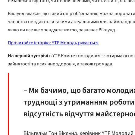
незалежно від того, чи є вони членами, чи ні. А є й ті, хт
Віклунд вважає, що такий опір об’єднанню можна подолати 
членства не здаються такими актуальними для наймолодших 
якщо ви все ще орендуєте житло, зазначає Віклунд.
Прочитайте історію: YTF Молодь рухається
На першій зустрічі
в YTF Комітет погодився з чотирма основ
зайнятості та психічне здоров'я, а також громада.
– Ми бачимо, що багато молодих
труднощі з утриманням роботи.
відсутність відчуття майстернос
Вільгельм Тон Віклунд, керівник YTF Молодий