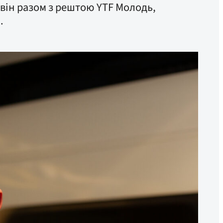
 він разом з рештою YTF Молодь,
.