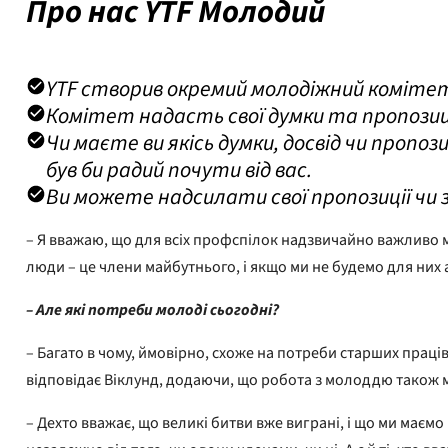
Про нас YTF Молодий
YTF створив окремий молодіжний комітет
Комітет надасть свої думки та пропозиції 
Чи маєте ви якісь думки, досвід чи пропо
був би радий почути від вас.
Ви можете надсилати свої пропозиції чи
– Я вважаю, що для всіх профспілок надзвичайно важливо 
люди – це члени майбутнього, і якщо ми не будемо для них 
– Але які потреби молоді сьогодні?
– Багато в чому, ймовірно, схоже на потреби старших праці
відповідає Віклунд, додаючи, що робота з молоддю також м
– Дехто вважає, що великі битви вже виграні, і що ми маєм