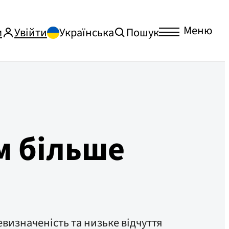
Меню
м
Увійти
Українська
Пошук
м більше
визначеність та низьке відчуття