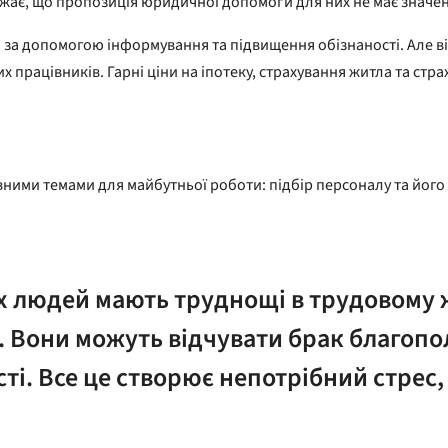
о вважає, що пропозиція юридичної допомоги для них не має знач
за допомогою інформування та підвищення обізнаності. Але він
працівників. Гарні ціни на іпотеку, страхування житла та стр
ними темами для майбутньої роботи: підбір персоналу та його 
 людей мають труднощі в трудовому жи
 Вони можуть відчувати брак благопол
ті. Все це створює непотрібний стрес, 