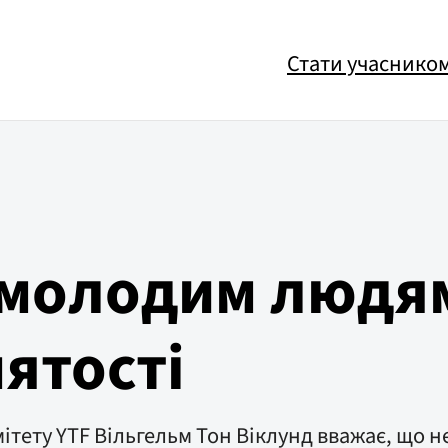
Стати учаснико
 молодим людя
нятості
тету YTF Вільгельм Тон Віклунд вважає, що не