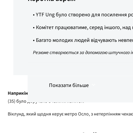
YTF Ung було створено для посилення ро
Комітет працюватиме, серед іншого, над 
Багато молодих людей відчувають невпев
Резюме створюється за допомогою штучного і
Показати більше
Наприкінці січня
відбулося засідання новоствореного молод
(35) було доручено очолити комітет.
Віклунд, який щодня керує метро Осло, з нетерпінням чека