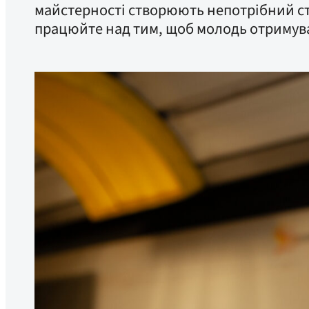
майстерності створюють непотрібний стр
працюйте над тим, щоб молодь отримува