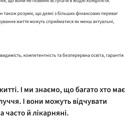
ення, що вони не повинні вступати в жодні конфлікти.
 також розуміє, що деякі з більших фінансових переваг
ахування життя можуть сприйматися як менш актуальні,
видимість, компетентність та безперервна освіта, гарантія
тті. І ми знаємо, що багато хто має
уччя. І вони можуть відчувати
а часто й лікарняні.