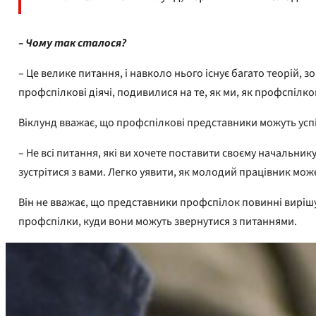
– Чому так сталося?
– Це велике питання, і навколо нього існує багато теорій,
профспілкові діячі, подивилися на те, як ми, як профспілко
Віклунд вважає, що профспілкові представники можуть усп
– Не всі питання, які ви хочете поставити своєму начальник
зустрітися з вами. Легко уявити, як молодий працівник мо
Він не вважає, що представники профспілок повинні вирішу
профспілки, куди вони можуть звернутися з питаннями.