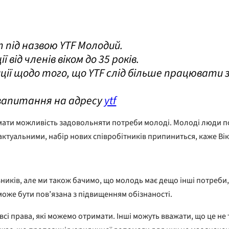
 під назвою YTF Молодий.
від членів віком до 35 років.
зиції щодо того, що YTF слід більше працювати
 запитання на адресу
ytf
мати можливість задовольняти потреби молоді. Молоді люди по
актуальними, набір нових співробітників припиниться, каже Вік
вників, але ми також бачимо, що молодь має дещо інші потреби,
оже бути пов’язана з підвищенням обізнаності.
о всі права, які можемо отримати. Інші можуть вважати, що це н