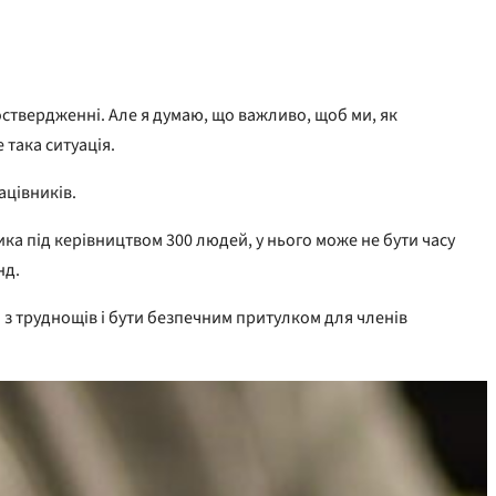
оствердженні. Але я думаю, що важливо, щоб ми, як
 така ситуація.
ацівників.
ника під керівництвом 300 людей, у нього може не бути часу
нд.
 з труднощів і бути безпечним притулком для членів