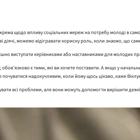
 зокрема щодо впливу соціальних мереж на потребу молоді в сам
ві діячі, можемо відігравати корисну роль, коли знаємо, що саме
ішно виступати керівниками або наставниками для молодих пр
у, обов’язково є тими, які ви хочете поставити. А якщо у началь
же почуватися надокучливим, коли йому щось цікаво, каже Віклу
вати всі проблеми, але вони можуть допомогти вирішити деякі