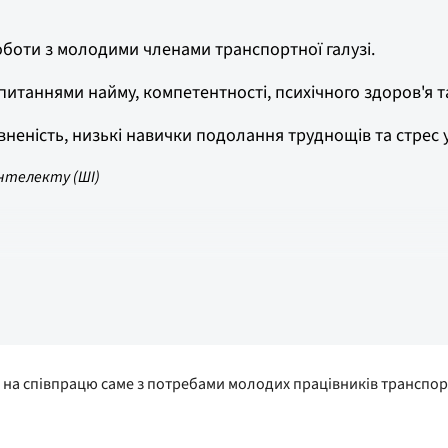
боти з молодими членами транспортної галузі.
питаннями найму, компетентності, психічного здоров'я т
неність, низькі навички подолання труднощів та стрес 
нтелекту (ШІ)
іжного комітету, YTF Молодий, вперше. Вісім молодих YTF -єри 
є на співпрацю саме з потребами молодих працівників транспорт