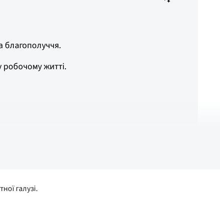
а благополуччя.
у робочому житті.
входять до складу комітету, а Вільгельму Тону Віклунду
ної галузі.