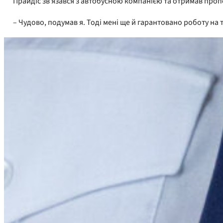
Прайдіс зв'язався з автобусною компанією та отримав пропо
– Чудово, подумав я. Тоді мені ще й гарантовано роботу на 