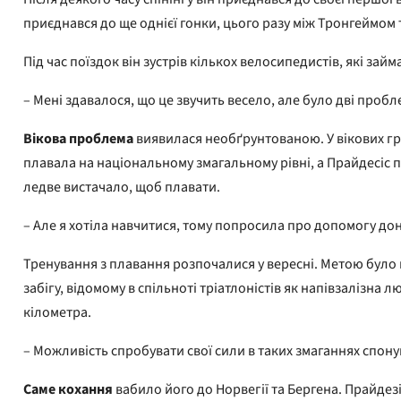
приєднався до ще однієї гонки, цього разу між Тронгеймом 
Під час поїздок він зустрів кількох велосипедистів, які за
– Мені здавалося, що це звучить весело, але було дві пробл
Вікова проблема
виявилася необґрунтованою. У вікових гр
плавала на національному змагальному рівні, а Прайдесіс 
ледве вистачало, щоб плавати.
– Але я хотіла навчитися, тому попросила про допомогу доньк
Тренування з плавання розпочалися у вересні. Метою було пр
забігу, відомому в спільноті тріатлоністів як напівзалізна
кілометра.
– Можливість спробувати свої сили в таких змаганнях спон
Саме кохання
вабило його до Норвегії та Бергена. Прайдезі