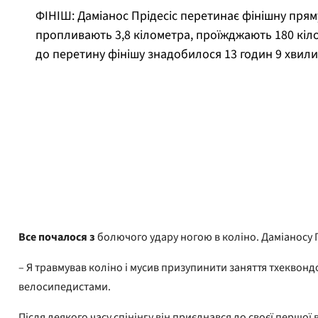
ФІНІШ: Даміанос Прідесіс перетинає фінішну прям
пропливають 3,8 кілометра, проїжджають 180 кілом
до перетину фінішу знадобилося 13 годин 9 хвили
Ойвінд Генріксен
Опубліковано
21 травня 2026 року
Все почалося з
болючого удару ногою в коліно. Даміаносу Пр
– Я травмував коліно і мусив призупинити заняття тхеквондо
велосипедистами.
Після деякого часу спінінгу він приєднався до своєї першої