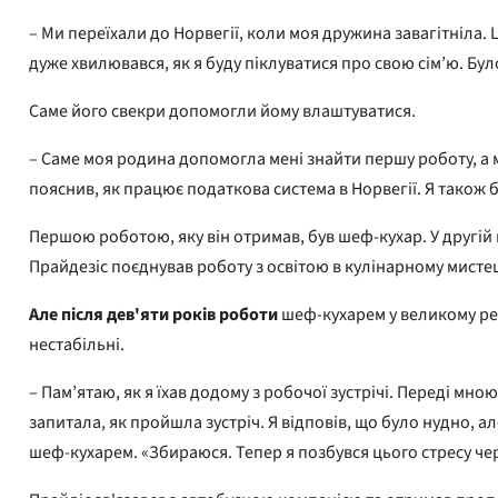
– Ми переїхали до Норвегії, коли моя дружина завагітніла. Ц
дуже хвилювався, як я буду піклуватися про свою сім’ю. Бул
Саме його свекри допомогли йому влаштуватися.
– Саме моя родина допомогла мені знайти першу роботу, а мі
пояснив, як працює податкова система в Норвегії. Я також 
Першою роботою, яку він отримав, був шеф-кухар. У другій п
Прайдезіс поєднував роботу з освітою в кулінарному мисте
Але після дев'яти років роботи
шеф-кухарем у великому рес
нестабільні.
– Пам’ятаю, як я їхав додому з робочої зустрічі. Переді мно
запитала, як пройшла зустріч. Я відповів, що було нудно, ал
шеф-кухарем. «Збираюся. Тепер я позбувся цього стресу через 