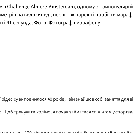
у в Challenge Almere-Amsterdam, одному з найпопулярніш
етрів на велосипеді, перш ніж нарешті пробігти марафон
н і 41 секунда. Фото: Фотографії марафону
ідесісу виповнилося 40 років, і він знайшов собі заняття для в
. Щоб тренувати коліно, я почав займатися спінінгом у спортзал
 велогонки – 170-кілометрової гонки між Бергеном та Воссом. В