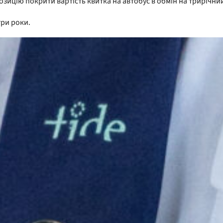
зицію покрити вартість квитка на автобус в обмін на трирічний
три роки.