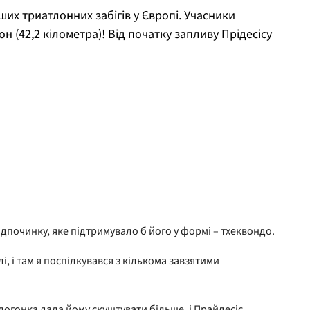
их триатлонних забігів у Європі. Учасники
 (42,2 кілометра)! Від початку запливу Прідесісу
ідпочинку, яке підтримувало б його у формі – тхеквондо.
і, і там я поспілкувався з кількома завзятими
елогонка дала йому скуштувати більше, і Прайдесіс