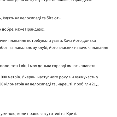
 їздять на велосипеді та бігають.
о добре, каже Прайдезіс.
вички плавання потребували уваги. Хоча його донька
оботі в плавальному клубі, його власних навичок плавання
поло, тож і він, і моя донька справді вміють плавати.
0 метрів. У червні наступного року він взяв участь у
0 кілометрів на велосипеді та, нарешті, пробігли 21,1
ружиною, коли працював у готелі на Криті.