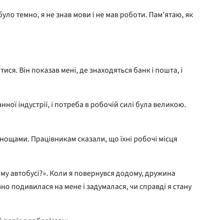
було темно, я не знав мови і не мав роботи. Пам’ятаю, як
ся. Він показав мені, де знаходяться банк і пошта, і
ної індустрії, і потреба в робочій силі була великою.
нощами. Працівникам сказали, що їхні робочі місця
цьому автобусі?». Коли я повернувся додому, дружина
вно подивилася на мене і задумалася, чи справді я стану