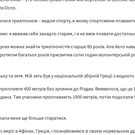
та Осло.
ймалися триатлоном – видом спорту, в якому спортсмени плавають,
еми: я вважав себе занадто старим, і я не вмів плавати достатнь
упах можна знайти триатлоністів старше 80 років. Але його на
протягом багатьох років присвятив сотні годин волонтерській р
у та зятя. Мій зять був у національній збірній Греції з водного 
опливти 400 метрів без зупинки до Різдва. Виявилося, що це 100
 людина. Там учасники пропливають 1900 метрів, потім подолали 9
укала мене ще більше старатися.
с виріс в Афінах, Греція, і познайомився зі своєю норвезькою д