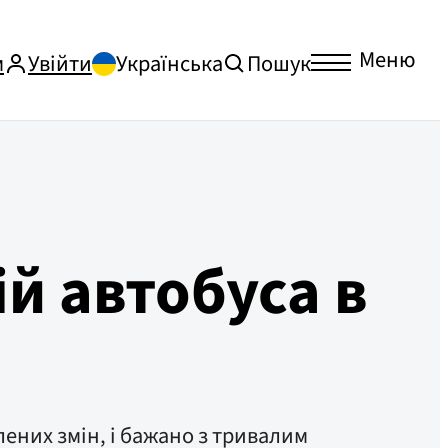
Меню
м
Увійти
Українська
Пошук
й автобуса в
лених змін, і бажано з тривалим