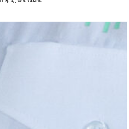
 період зобов'язань.