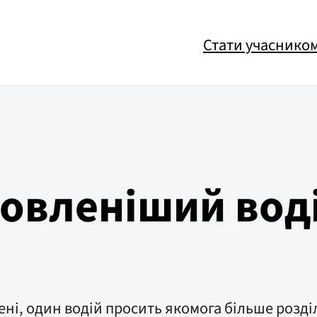
Стати учаснико
товленіший воді
ені, один водій просить якомога більше розді