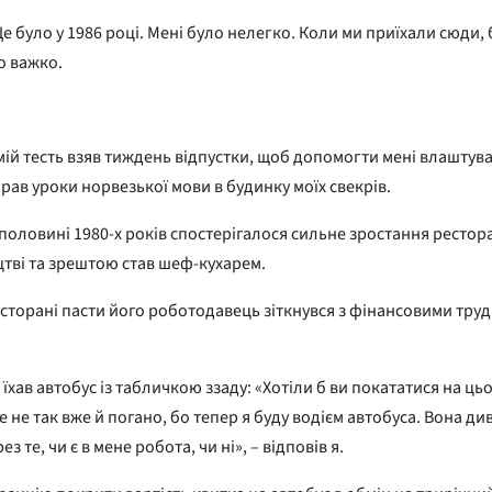
е було у 1986 році. Мені було нелегко. Коли ми приїхали сюди, 
о важко.
й тесть взяв тиждень відпустки, щоб допомогти мені влаштувати
брав уроки норвезької мови в будинку моїх свекрів.
оловині 1980-х років спостерігалося сильне зростання ресторан
цтві та зрештою став шеф-кухарем.
торані пасти його роботодавець зіткнувся з фінансовими труд
ю їхав автобус із табличкою ззаду: «Хотіли б ви покататися на 
е не так вже й погано, бо тепер я буду водієм автобуса. Вона ди
те, чи є в мене робота, чи ні», – відповів я.