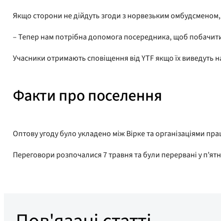
Якщо сторони не дійдуть згоди з норвезьким омбудсменом, м
– Тепер нам потрібна допомога посередника, щоб побачити
Учасники отримають сповіщення від YTF якщо їх виведуть н
Факти про поселення
Оптову угоду було укладено між Вірке та організаціями прац
Переговори розпочалися 7 травня та були перервані у п'ятни