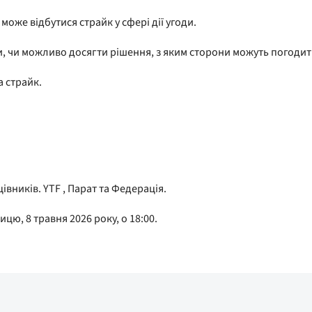
оже відбутися страйк у сфері дії угоди.
, чи можливо досягти рішення, з яким сторони можуть погодити
а страйк.
івників. YTF , Парат та Федерація.
цю, 8 травня 2026 року, о 18:00.