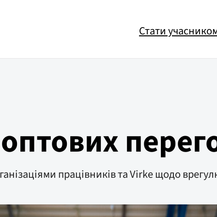
Стати учаснико
 оптових перег
рганізаціями працівників та Virke щодо врегу