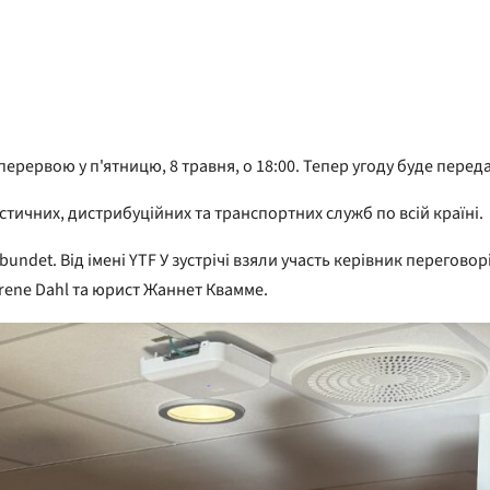
перервою у п'ятницю, 8 травня, о 18:00. Тепер угоду буде пере
тичних, дистрибуційних та транспортних служб по всій країні.
rbundet. Від імені YTF У зустрічі взяли участь керівник перегов
drene Dahl та юрист Жаннет Квамме.