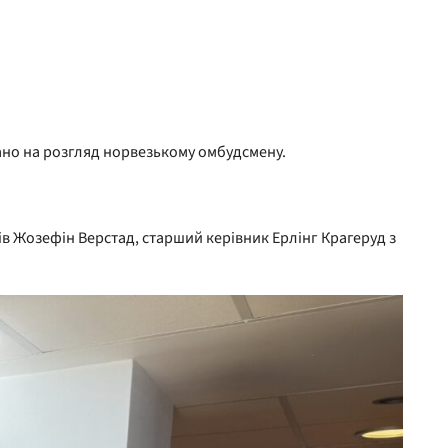
дано на розгляд норвезькому омбудсмену.
орів Жозефін Верстад, старший керівник Ерлінг Крагеруд з