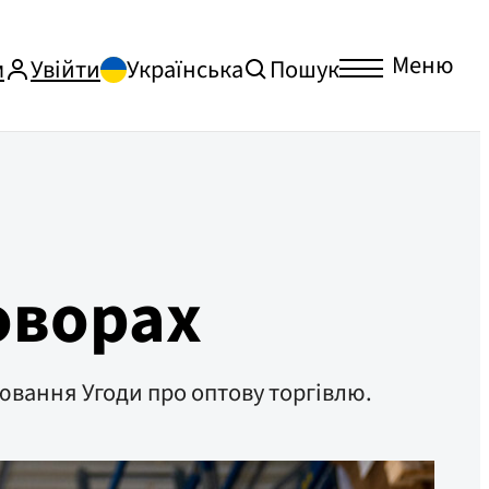
Меню
м
Увійти
Українська
Пошук
оворах
лювання Угоди про оптову торгівлю.