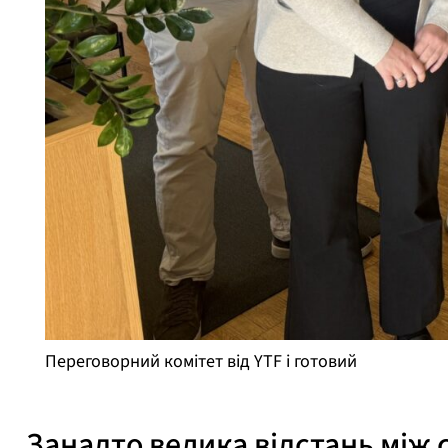
Переговорний комітет від YTF і готовий
Занадто велика відстань між