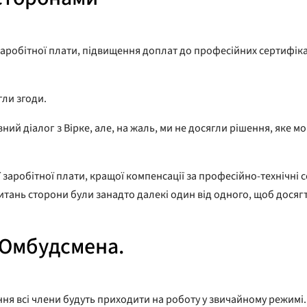
заробітної плати, підвищення доплат до професійних сертифікат
гли згоди.
вний діалог з Вірке, але, на жаль, ми не досягли рішення, яке м
 заробітної плати, кращої компенсації за професійно-технічні с
итань сторони були занадто далекі один від одного, щоб досягт
 Омбудсмена.
ня всі члени будуть приходити на роботу у звичайному режимі.