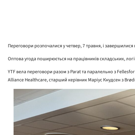
Адріан Пракон
Опубліковано
8 травня 2026 року
Переговори розпочалися у четвер, 7 травня, і завершилися 
Оптова угода поширюється на працівників складських, логіс
YTF вела переговори разом з Parat та паралельно з Fellesfo
Alliance Healthcare, старший керівник Маріус Кнудсен з Brø