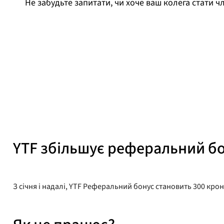
Не забудьте запитати, чи хоче ваш колега стати ч
Адріан Пракон
Опубліковано
7 січня 2025 року
YTF збільшує реферальний бо
З січня і надалі, YTF Реферальний бонус становить 300 крон