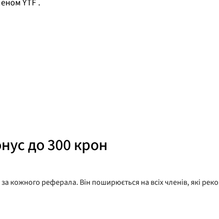
леном YTF .
нус до 300 крон
 за кожного реферала. Він поширюється на всіх членів, які рек