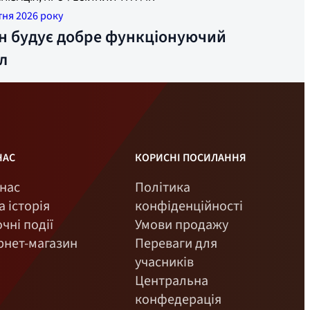
у від Енн Крістін Мобакк із Gjensidige та лідера
ітня 2026 року
лки Труде Санде. Фото: Øyvind Henriksen
ін будує добре функціонуючий
л
НАС
КОРИСНІ ПОСИЛАННЯ
нас
Політика
 історія
конфіденційності
чні події
Умови продажу
рнет-магазин
Переваги для
учасників
Центральна
конфедерація