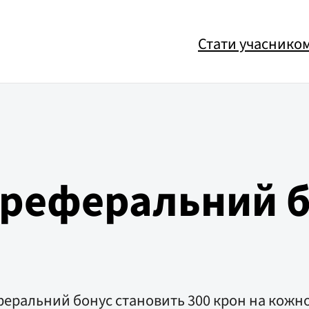
Стати учаснико
 реферальний б
 Реферальний бонус становить 300 крон на кожн