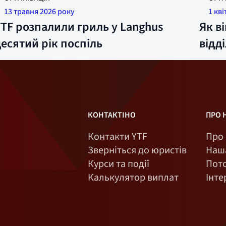
нагород
13 травня 2026 року
1 кв
профспі
YTF розпалили гриль у Langhus
Як в
десятий рік поспіль
відді
КОНТАКТІНО
ПРО 
Контакти YTF
Про 
Зверніться до юристів
Наша
Курси та події
Пото
Калькулятор виплат
Інте