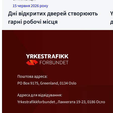
Langhus. Фото: Ніклас К. Сьорбель
15 червня 2026 року
Дні відкритих дверей створюють
гарні робочі місця
Поштова адреса:
PO Box 9175, Greenland, 0134 Oslo
Адреса для відвідування:
Yrkestrafikkforbundet , Лаккегата 19-23, 0186 Осло