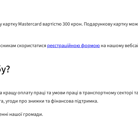
картку Mastercard вартістю 300 крон. Подарункову картку можна
часникам скористатися
реєстраційною формою
на нашому вебсай
бу?
а кращу оплату праці та умови праці в транспортному секторі т
а, угоди про знижки та фінансова підтримка.
енні нашої громади.