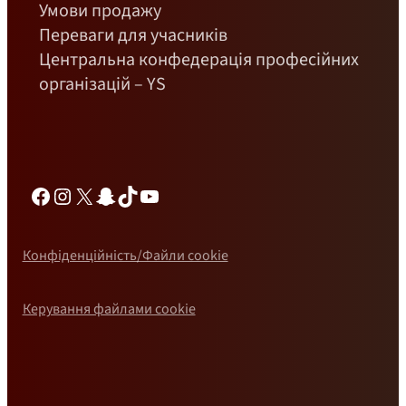
Умови продажу
Переваги для учасників
Центральна конфедерація професійних
організацій – YS
Фейсбук
Інстаграм
Х
Снепчат
ТікТок
YouTube
Конфіденційність/Файли cookie
Керування файлами cookie