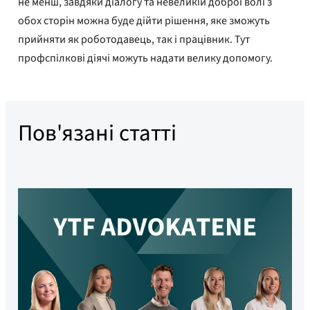
не менш, завдяки діалогу та невеликій доброї волі з
обох сторін можна буде дійти рішення, яке зможуть
прийняти як роботодавець, так і працівник. Тут
профспілкові діячі можуть надати велику допомогу.
Пов'язані статті