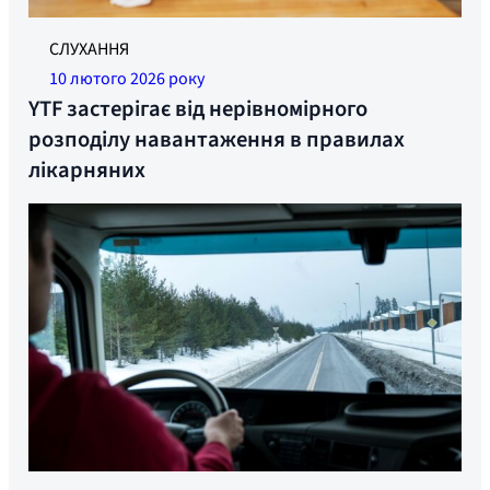
Ілюстративне фото.
СЛУХАННЯ
10 лютого 2026 року
YTF застерігає від нерівномірного
розподілу навантаження в правилах
лікарняних