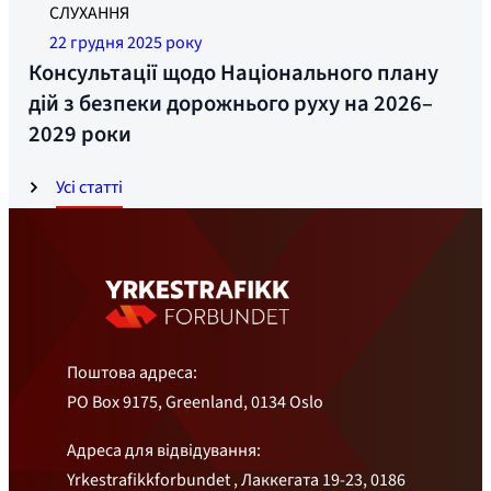
Зараз будується більше зон відпочинку для
СЛУХАННЯ
цілодобового перебування. Фото: Йонас Рууд
22 грудня 2025 року
Консультації щодо Національного плану
дій з безпеки дорожнього руху на 2026–
2029 роки
Усі статті
Поштова адреса:
PO Box 9175, Greenland, 0134 Oslo
Адреса для відвідування:
Yrkestrafikkforbundet , Лаккегата 19-23, 0186