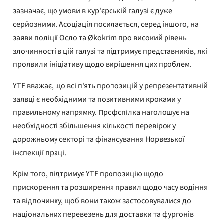
зазначає, що умови в кур'єрській галузі є дуже
серйозними. Асоціація посилається, серед іншого, на
заяви поліції Осло та Økokrim про високий рівень
злочинності в цій галузі та підтримує представників, які
проявили ініціативу щодо вирішення цих проблем.
YTF вважає, що всі п'ять пропозицій у репрезентативній
заявці є необхідними та позитивними кроками у
правильному напрямку. Профспілка наголошує на
необхідності збільшення кількості перевірок у
дорожньому секторі та фінансування Норвезької
інспекції праці.
Крім того, підтримує YTF пропозицію щодо
прискорення та розширення правил щодо часу водіння
та відпочинку, щоб вони також застосовувалися до
національних перевезень для доставки та фургонів