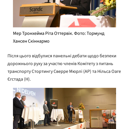
Мер Тронхейма Ріта Оттервік. Фото: Тормунд
Хансен Скіннармо
Після цього відбулися панельні дебати щодо безпеки
дорожнього руху за участю членів Комітету з питань
транспорту Стортингу Сверре Мюрлі (AP) та Нільса Оаге
Єгстада (H).