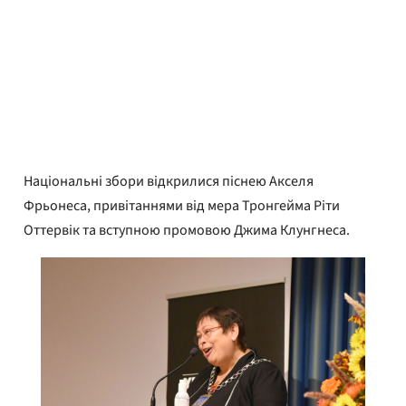
Тормунд Гансен Скіннармо
Опубліковано
3 вересня 2021 р.
Національні збори відкрилися піснею Акселя
Фрьонеса, привітаннями від мера Тронгейма Ріти
Оттервік та вступною промовою Джима Клунгнеса.