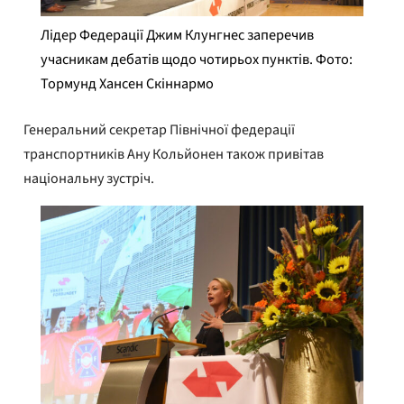
Лідер Федерації Джим Клунгнес заперечив
учасникам дебатів щодо чотирьох пунктів. Фото:
Тормунд Хансен Скіннармо
Генеральний секретар Північної федерації
транспортників Ану Кольйонен також привітав
національну зустріч.