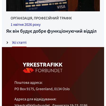
ЧЕСТЬ, ЧЕСТЬ І ПЕРЕВІРКА: Курт Педерсен отримує
ОРГАНІЗАЦІЯ, ПРОФЕСІЙНИЙ ТРАФІК
нагороду від Енн Крістін Мобакк із Gjensidige та лідера
1 квітня 2026 року
профспілки Труде Санде. Фото: Øyvind Henriksen
Як він будує добре функціонуючий відділ
Усі статті
Поштова адреса:
PO Box 9175, Greenland, 0134 Oslo
Адреса для відвідування:
Yrkestrafikkforbundet , Лаккегата 19-23, 0186