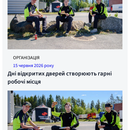
Найкращий настрій, коли YTF розпалили гриль у
ОРГАНІЗАЦІЯ
Langhus. Фото: Ніклас К. Сьорбель
15 червня 2026 року
Дні відкритих дверей створюють гарні
робочі місця