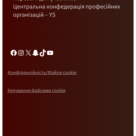
Центральна конфедерація професійних
організацій – YS
Фейсбук
Інстаграм
Х
Снепчат
ТікТок
YouTube
Конфіденційність/Файли cookie
Керування файлами cookie