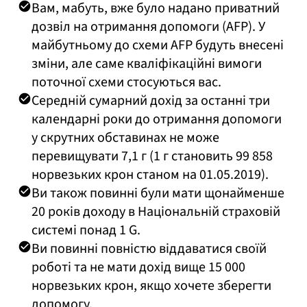
Вам, мабуть, вже було надано приватний
дозвіл на отримання допомоги (AFP). У
майбутньому до схеми AFP будуть внесені
зміни, але саме кваліфікаційні вимоги
поточної схеми стосуються вас.
Середній сумарний дохід за останні три
календарні роки до отримання допомоги
у скрутних обставинах не може
перевищувати 7,1 г (1 г становить 99 858
норвезьких крон станом на 01.05.2019).
Ви також повинні були мати щонайменше
20 років доходу в Національній страховій
системі понад 1 G.
Ви повинні повністю віддаватися своїй
роботі та не мати дохід вище 15 000
норвезьких крон, якщо хочете зберегти
допомогу.