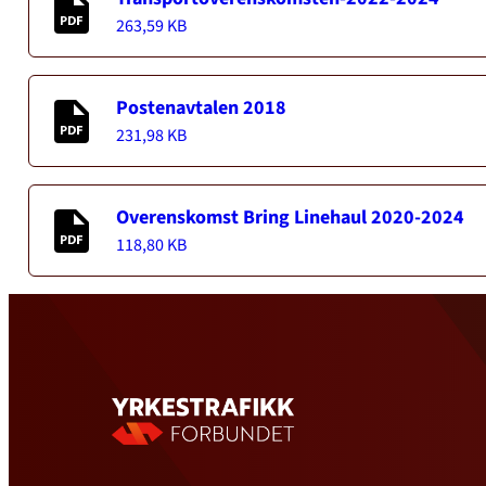
263,59 KB
Postenavtalen 2018
231,98 KB
Overenskomst Bring Linehaul 2020-2024
118,80 KB