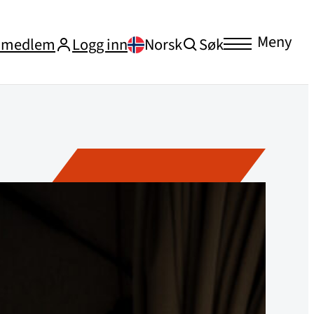
Meny
i medlem
Logg inn
Norsk
Søk