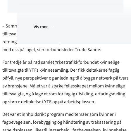
YTF lover å følge opp erfaringene
deltakerne delte for å sikre reell
endring i arbeidslivet.
– Sammen er vi mindre alene, og det er viktig at de kvinnelige
Vis mer
tillitsvalgte har dette møtepunktet. Erfaringene som deles gir
Sammendraget er laget ved hjelp av
retningen for hvordan vi kan jobbe videre for å få flere kvinner
kunstig intelligens (KI)
med oss på laget, sier forbundsleder Trude Sande.
For tredje år på rad samlet Yrkestrafikkforbundet kvinnelige
tillitsvalgte til YTFs kvinnesamling. Der fikk deltakerne faglig
påfyll, nye perspektiver og anledning til å bygge nettverk på tvers
av bransjene. Målet var å styrke fellesskapet mellom kvinnelige
tillitsvalgte, og å lage et rom for faglig utvikling, erfaringsdeling
og større deltakelse i YTF og på arbeidsplassen.
Det var et innholdsrikt program med temaer som kvinner i
fagbevegelsen, forebygging og håndtering av trakassering på
arbeidsplassen, likestillingsarbeid i fagbevegelsen, kvinnehelse