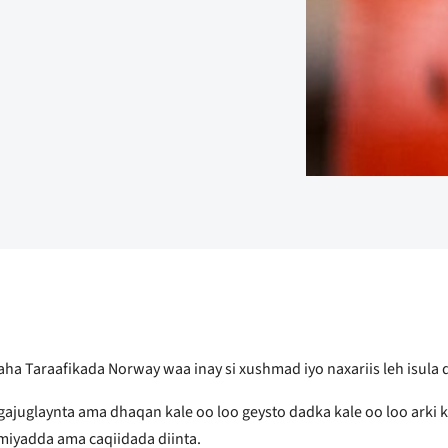
aha Taraafikada Norway waa inay si xushmad iyo naxariis leh isul
ajuglaynta ama dhaqan kale oo loo geysto dadka kale oo loo arki k
wmiyadda ama caqiidada diinta.