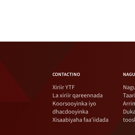
CONTACTINO
NAGU
Xiriir YTF
Nagu
La xiriir qareennada
Taar
Koorsooyinka iyo
Arri
dhacdooyinka
Duk
Xisaabiyaha faa'iidada
toos