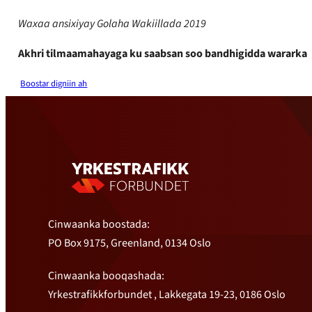
Waxaa ansixiyay Golaha Wakiillada 2019
Akhri tilmaamahayaga ku saabsan soo bandhigidda wararka
Boostar digniin ah
Cinwaanka boostada:
PO Box 9175, Greenland, 0134 Oslo
Cinwaanka booqashada:
Yrkestrafikkforbundet , Lakkegata 19-23, 0186 Oslo