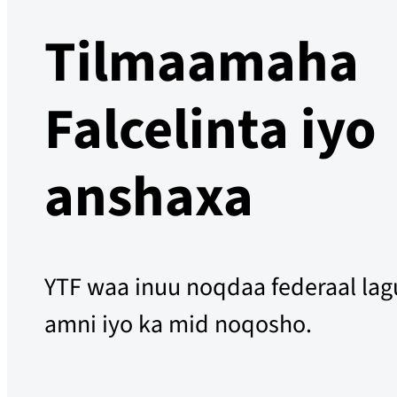
Tilmaamaha
Falcelinta iyo
anshaxa
YTF waa inuu noqdaa federaal lagu
amni iyo ka mid noqosho.