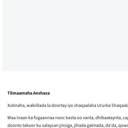
Tilmaamaha Anshaxa
Xubnaha, wakiillada la doortay iyo shaqaalaha Ururka Shaqaal
Waa inaan ka fogaannaa nooc kasta oo xanta, dhibaataynta, cag
doonto takoor ku salaysan jinsiga, jihada galmada, da'da, qo