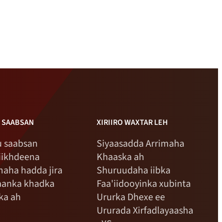
 SAABSAN
XIRIIRO WAXTAR LEH
 saabsan
Siyaasadda Arrimaha
iikhdeena
Khaaska ah
maha hadda jira
Shuruudaha iibka
aanka khadka
Faa'iidooyinka xubinta
ka ah
Ururka Dhexe ee
Ururada Xirfadlayaasha