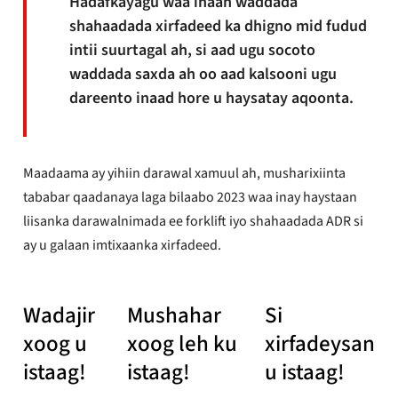
Hadafkayagu waa inaan waddada
shahaadada xirfadeed ka dhigno mid fudud
intii suurtagal ah, si aad ugu socoto
waddada saxda ah oo aad kalsooni ugu
dareento inaad hore u haysatay aqoonta.
Maadaama ay yihiin darawal xamuul ah, musharixiinta
tababar qaadanaya laga bilaabo 2023 waa inay haystaan ​​​​
liisanka darawalnimada ee forklift iyo shahaadada ADR si
ay u galaan imtixaanka xirfadeed.
Wadajir
Mushahar
Si
xoog u
xoog leh ku
xirfadeysan
istaag!
istaag!
u istaag!