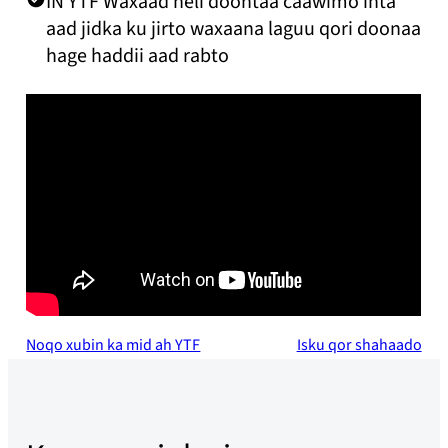
IN YTF Waxaad heli doontaa caawimo inta
aad jidka ku jirto waxaana laguu qori doonaa
hage haddii aad rabto
Noqo xubin ka mid ah YTF
Isku qor shahaado