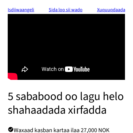
Isdiiwaangeli
Sida loo sii wado
Xuquuqdaada
5 sababood oo lagu helo
shahaadada xirfadda
Waxaad kasban kartaa ilaa 27,000 NOK