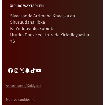
XIRIIRO WAXTAR LEH
Siyaasadda Arrimaha Khaaska ah
Shuruudaha iibka
Faa'iidooyinka xubinta
Ururka Dhexe ee Ururada Xirfadlayaasha -
YS
Facebook
Instagram
X
Snapchat
TikTok
YouTube
Asturnaanta/Kukiyada
Maaree cookies-ka