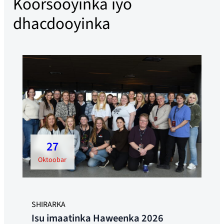
Koorsooyinka iyo
dhacdooyinka
27
oktoobar
SHIRARKA
Isu imaatinka Haweenka 2026