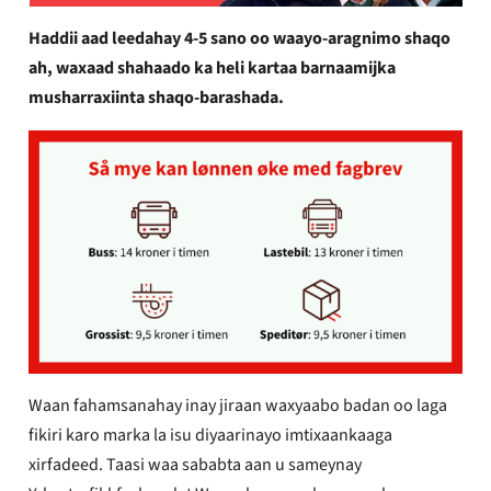
Haddii aad leedahay 4-5 sano oo waayo-aragnimo shaqo
ah, waxaad shahaado ka heli kartaa barnaamijka
musharraxiinta shaqo-barashada.
Waan fahamsanahay inay jiraan waxyaabo badan oo laga
fikiri karo marka la isu diyaarinayo imtixaankaaga
xirfadeed. Taasi waa sababta aan u sameynay