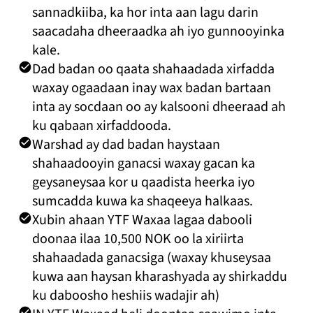
sannadkiiba, ka hor inta aan lagu darin
saacadaha dheeraadka ah iyo gunnooyinka
kale.
Dad badan oo qaata shahaadada xirfadda
waxay ogaadaan inay wax badan bartaan
inta ay socdaan oo ay kalsooni dheeraad ah
ku qabaan xirfaddooda.
Warshad ay dad badan haystaan ​​
shahaadooyin ganacsi waxay gacan ka
geysaneysaa kor u qaadista heerka iyo
sumcadda kuwa ka shaqeeya halkaas.
Xubin ahaan YTF Waxaa lagaa dabooli
doonaa ilaa 10,500 NOK oo la xiriirta
shahaadada ganacsiga (waxay khuseysaa
kuwa aan haysan kharashyada ay shirkaddu
ku daboosho heshiis wadajir ah)