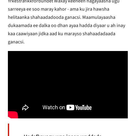
Yrkestrafikkforbundet Waxay keeneen hagayaasha ugu
sarreeya ee soo maray kahor - ama ku jira hawsha
helitaanka shahaadadooda ganacsi. Maamulayaasha
dukaamada ee dalka oo dhan ayaa hadda diyaar u ah inay
kaa caawiyaan jidka aad ku marayso shahaadadaada
ganacsi.