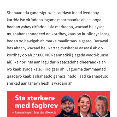
Shahaadada ganacsigu waa caddayn inaad leedahay
kartida iyo xirfadaha lagama maarmaanka ah ee looga
baahan yahay xirfadda. Isla markaana, waxaad heleysaa
mushahar sannadeed oo kordhay, kaas oo ku siinaya lacag
badan oo hawlgab ah marka maalintaas la gaaro. Darawal
bas ahaan, waxaad heli kartaa mushahar aasaasi ah oo
kordhay oo ah 27,000 NOK sannadkii (jagada waqti-buuxa
ah), ka hor inta aan lagu darin saacadaha dheeraadka ah
iyo kaabisyada kale. Fiiro gaar ah: Laguuma dammaanad
qaadayo kaabis shahaado ganacsi haddii aad ka shaqeyso
shirkad aan lahayn heshiis wadajir ah.