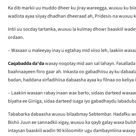
Ka dib markii uu muddo dheer ku jiray wareegga, wuxuu ku biiray
wadista ayaa siiyay dhadhan dheeraad ah, Pridesis-na wuxuu k
Intii uu socday tartanka, wuxuu la kulmay dhowr baaskiil wade
ordaan.
– Waxaan u maleeyay inay u egtahay mid xiiso leh, laakiin waxaa
Caqabadda da'da
waxay noqotay mid aan sal lahayn. Fasallada
baahnaayeen fiiro gaar ah. Inkasta oo gabadhiisu ay ku dabaa
badan, haddana xirfadihiisa dabaasha ayaa ku filnaa oo keliya 
– Laakiin waxaan rabay inaan wax barto, sidaas darteed waxa
biyaha ee Giriiga, sidaa darteed isaga iyo gabadhaydu labadub
Tababarka dabaasha wuxuu bilaabmay Sebtembar. Hadafku wuxuu
Bishii Juun ee sannadkii xigay, wuxuu ka qayb galay waxa bul
intaysan baaskiil wadin 90 kiiloomitir ugu dambayntiina waxay 