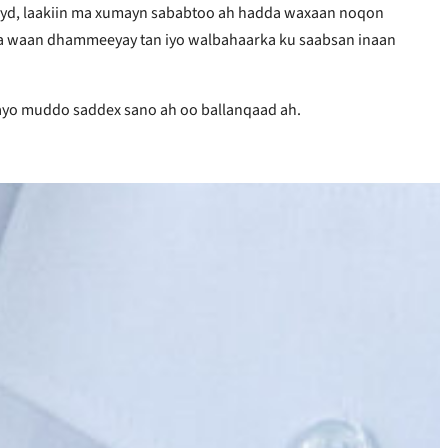
ahayd, laakiin ma xumayn sababtoo ah hadda waxaan noqon
adda waan dhammeeyay tan iyo walbahaarka ku saabsan inaan
layo muddo saddex sano ah oo ballanqaad ah.