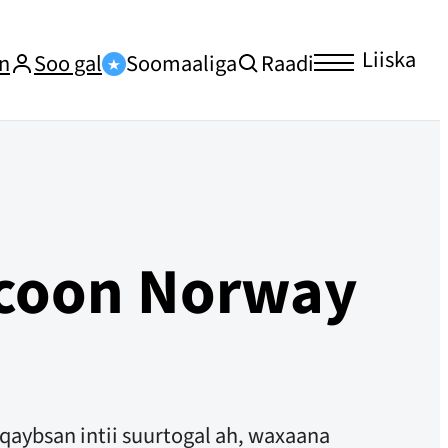
Liiska
n
Soo gal
Soomaaliga
Raadi
rcoon Norway
 qaybsan intii suurtogal ah, waxaana