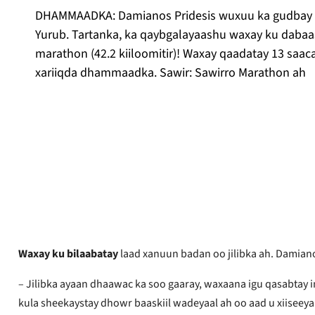
DHAMMAADKA: Damianos Pridesis wuxuu ka gudbay x
Yurub. Tartanka, ka qaybgalayaashu waxay ku dabaash
marathon (42.2 kiiloomitir)! Waxay qaadatay 13 saaca
xariiqda dhammaadka. Sawir: Sawirro Marathon ah
Oyvind Henriksen
La daabacay
21 Maajo, 2026
Waxay ku bilaabatay
laad xanuun badan oo jilibka ah. Damian
– Jilibka ayaan dhaawac ka soo gaaray, waxaana igu qasabtay i
kula sheekaystay dhowr baaskiil wadeyaal ah oo aad u xiiseeya