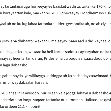
 tartankiisii ​​ugu horreeyay ee baaskiil wadista, tartanka 170-kiil
u biiray tartan kale, markan wuxuu u dhexeeyay Trondheim iyo Osl
yaal ah oo ku lug lahaa tartanka saddex-geesoodka ah, oo ah ciyaa
 jiray laba dhibaato: Waxaan u maleeyay inaan aad u da' weynaa, oo 
 da'da gaarka ah, waxaad ka heli kartaa saddex-cayaaryahan oo ka 
lanaysay heer tartan qaran, Pridesis-na uu boqolaal saacadood oo 
in lagu dabaasho.
an gabadhayda iyo wiilkayga soddogga ah ka codsaday caawimaad. 
a runtii way dabaalan karaan.
 ahaa in la awoodo inuu si aan kala joogsi lahayn u dabaasho 400
shada triathlon loogu yaqaan tartanka nus-Ironman. Halkaas, ka qa
ku ordeen 21.1 kiiloomitir.