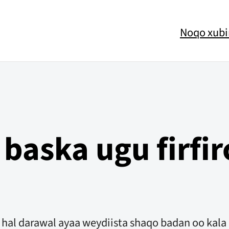
Noqo xubi
baska ugu firfi
 hal darawal ayaa weydiista shaqo badan oo kala