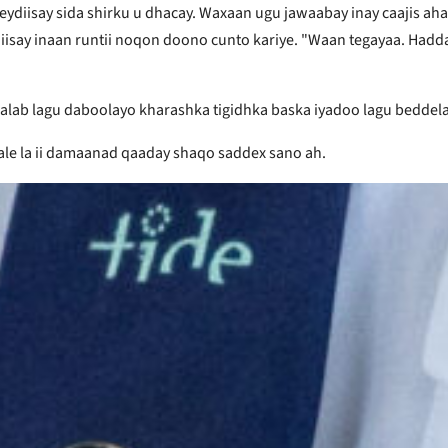
weydiisay sida shirku u dhacay. Waxaan ugu jawaabay inay caajis 
eydiisay inaan runtii noqon doono cunto kariye. "Waan tegayaa. H
 dalab lagu daboolayo kharashka tigidhka baska iyadoo lagu bedde
 kale la ii damaanad qaaday shaqo saddex sano ah.