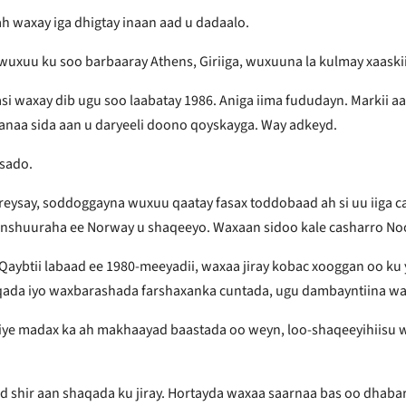
h waxay iga dhigtay inaan aad u dadaalo.
is wuxuu ku soo barbaaray Athens, Giriiga, wuxuuna la kulmay xaask
asi waxay dib ugu soo laabatay 1986. Aniga iima fududayn. Markii
naa sida aan u daryeeli doono qoyskayga. Way adkeyd.
bsado.
reysay, soddoggayna wuxuu qaatay fasax toddobaad ah si uu iiga c
canshuuraha ee Norway u shaqeeyo. Waxaan sidoo kale casharro Noo
 Qaybtii labaad ee 1980-meeyadii, waxaa jiray kobac xooggan oo 
aqada iyo waxbarashada farshaxanka cuntada, ugu dambayntiina wa
iye madax ka ah makhaayad baastada oo weyn, loo-shaqeeyihiisu 
id shir aan shaqada ku jiray. Hortayda waxaa saarnaa bas oo dhaba