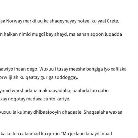
iisa Norway markii uu ka shaqeynayay hoteel ku yaal Crete.
 aan halkan nimid mugdi bay ahayd, ma aanan aqoon luqadda
aawiyo inaan dego. Wuxuu i tusay meesha bangiga iyo xafiiska
rwiiji ah ku qaatay guriga soddoggay.
ku yimid warshadaha makhaayadaha, baahida loo qabo
xay noqotay madaxa cunto kariye.
wuxuu la kulmay dhibaatooyin dhaqaale. Shaqaalaha waxaa
rka ku leh calaamad ku qoran "Ma jeclaan lahayd inaad