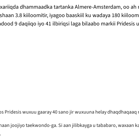
ariiqda dhammaadka tartanka Almere-Amsterdam, oo ah mi
aan 3.8 kiiloomitir, iyagoo baaskiil ku wadaya 180 kiiloomi
dood 9 daqiiqo iyo 41 ilbiriqsi laga bilaabo markii Pridesis
os Pridesis wuxuu gaaray 40 sano jir wuxuuna helay dhaqdhaqaaq m
naan joojiyo taekwondo-ga. Si aan jilibkayga u tababaro, waxaan k
.