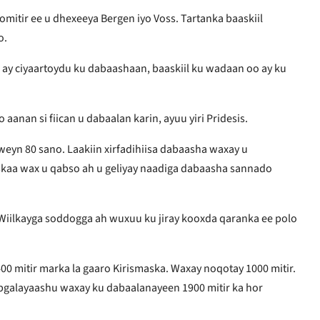
oomitir ee u dhexeeya Bergen iyo Voss. Tartanka baaskiil
o.
r ay ciyaartoydu ku dabaashaan, baaskiil ku wadaan oo ay ku
aanan si fiican u dabaalan karin, ayuu yiri Pridesis.
weyn 80 sano. Laakiin xirfadihiisa dabaasha waxay u
iskaa wax u qabso ah u geliyay naadiga dabaasha sannado
Wiilkayga soddogga ah wuxuu ku jiray kooxda qaranka ee polo
 mitir marka la gaaro Kirismaska. Waxay noqotay 1000 mitir.
ybgalayaashu waxay ku dabaalanayeen 1900 mitir ka hor