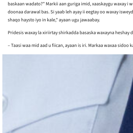
baskaan wadato?" Markii aan guriga imid, xaaskaygu waxay i 
doonaa darawal bas. Si yaab leh ayay ii eegtay oo waxay isw
shaqo haysto iyo in kale," ayaan ugu jawaabay.
Pridesis waxay la xiriirtay shirkadda basaska waxayna heshay
– Taasi waa mid aad u fiican, ayaan is iri. Markaa waxaa sidoo