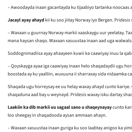
– Awoodayda inaan gacantayda ku tijaabiyo tartanka noocaas a
Jacayl ayay ahayd
kii ku soo jiitay Norway iyo Bergen. Prides
– Waxaan u guurnay Norway markii xaaskaygu uur yeelatay. Ta
mana haysan shaqo. Waxaan xasuustaa inaan aad uga walwalsa
Soddognimadiisa ayay ahaayeen kuwii ka caawiyay inuu la qa
– Qoyskayga ayaa iga caawiyay inaan helo shaqadaydii ugu hor
boostada ay ku yaalliin, wuxuuna ii sharraxay sida nidaamka 
Shaqada ugu horreysay ee uu helay waxay ahayd cunto kariye.
shaqaduna aad bay u weynayd. Pridesis waxay isku dartay sh
Laakiin ka dib markii uu sagaal sano u shaqeynayay
cunto kar
loo sheegay in shaqadooda aysan ammaan ahayn.
– Waxaan xasuustaa inaan guriga ku soo laabtay anigoo ka yim