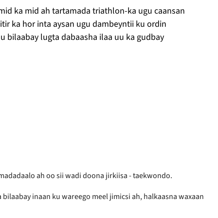
d ka mid ah tartamada triathlon-ka ugu caansan
tir ka hor inta aysan ugu dambeyntii ku ordin
 uu bilaabay lugta dabaasha ilaa uu ka gudbay
adadaalo ah oo sii wadi doona jirkiisa - taekwondo.
a bilaabay inaan ku wareego meel jimicsi ah, halkaasna waxaan