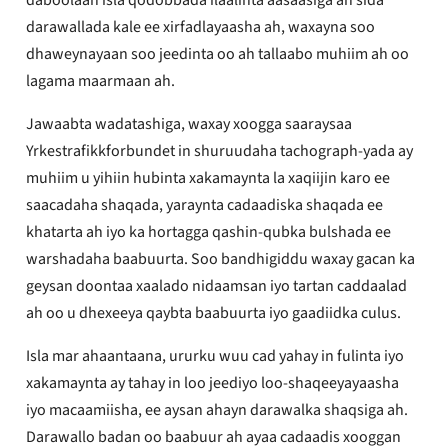
darawallada kale ee xirfadlayaasha ah, waxayna soo
dhaweynayaan soo jeedinta oo ah tallaabo muhiim ah oo
lagama maarmaan ah.
Jawaabta wadatashiga, waxay xoogga saaraysaa
Yrkestrafikkforbundet in shuruudaha tachograph-yada ay
muhiim u yihiin hubinta xakamaynta la xaqiijin karo ee
saacadaha shaqada, yaraynta cadaadiska shaqada ee
khatarta ah iyo ka hortagga qashin-qubka bulshada ee
warshadaha baabuurta. Soo bandhigiddu waxay gacan ka
geysan doontaa xaalado nidaamsan iyo tartan caddaalad
ah oo u dhexeeya qaybta baabuurta iyo gaadiidka culus.
Isla mar ahaantaana, ururku wuu cad yahay in fulinta iyo
xakamaynta ay tahay in loo jeediyo loo-shaqeeyayaasha
iyo macaamiisha, ee aysan ahayn darawalka shaqsiga ah.
Darawallo badan oo baabuur ah ayaa cadaadis xooggan