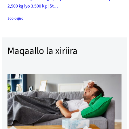
2,500 kg iyo 3,500 kg | St…
Soo dejiso
Maqaallo la xiriira