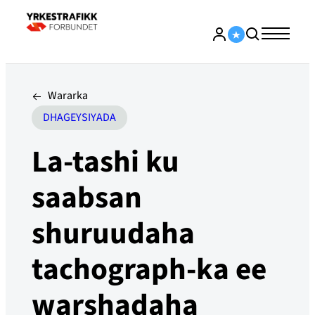
Wararka
DHAGEYSIYADA
La-tashi ku
saabsan
shuruudaha
tachograph-ka ee
warshadaha