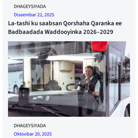
Meelo nasasho oo dheeraad ah oo 24 saacadood ah ayaa
DHAGEYSIYADA
hadda la dhisayaa. Sawir: Jonas Ruud
Diseembar 22, 2025
La-tashi ku saabsan Qorshaha Qaranka ee
Badbaadada Waddooyinka 2026–2029
Darawalku wuxuu wadaa bas degdeg ah
DHAGEYSIYADA
Oktoobar 20, 2025