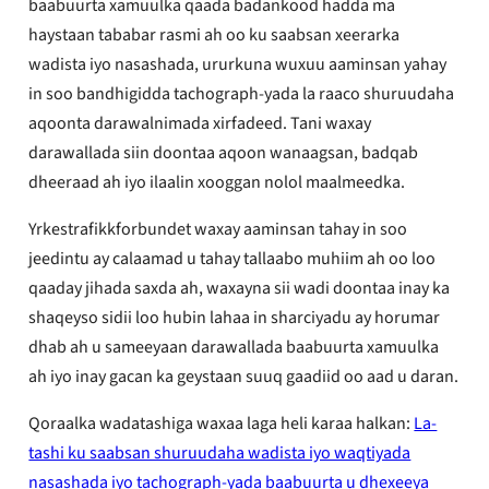
baabuurta xamuulka qaada badankood hadda ma
haystaan ​​​​tababar rasmi ah oo ku saabsan xeerarka
wadista iyo nasashada, ururkuna wuxuu aaminsan yahay
in soo bandhigidda tachograph-yada la raaco shuruudaha
aqoonta darawalnimada xirfadeed. Tani waxay
darawallada siin doontaa aqoon wanaagsan, badqab
dheeraad ah iyo ilaalin xooggan nolol maalmeedka.
Yrkestrafikkforbundet waxay aaminsan tahay in soo
jeedintu ay calaamad u tahay tallaabo muhiim ah oo loo
qaaday jihada saxda ah, waxayna sii wadi doontaa inay ka
shaqeyso sidii loo hubin lahaa in sharciyadu ay horumar
dhab ah u sameeyaan darawallada baabuurta xamuulka
ah iyo inay gacan ka geystaan ​​​​suuq gaadiid oo aad u daran.
Qoraalka wadatashiga waxaa laga heli karaa halkan:
La-
tashi ku saabsan shuruudaha wadista iyo waqtiyada
nasashada iyo tachograph-yada baabuurta u dhexeeya