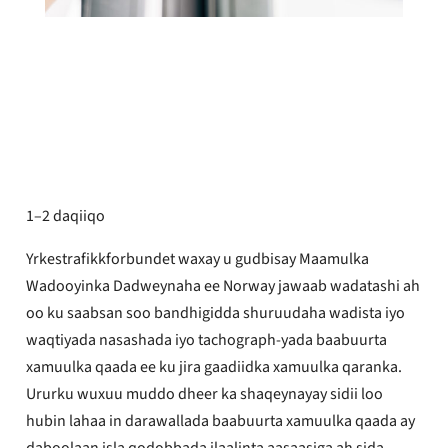
Trude Sande
La daabacay
Febraayo 10, 2026
1–2 daqiiqo
Yrkestrafikkforbundet waxay u gudbisay Maamulka
Wadooyinka Dadweynaha ee Norway jawaab wadatashi ah
oo ku saabsan soo bandhigidda shuruudaha wadista iyo
waqtiyada nasashada iyo tachograph-yada baabuurta
xamuulka qaada ee ku jira gaadiidka xamuulka qaranka.
Ururku wuxuu muddo dheer ka shaqeynayay sidii loo
hubin lahaa in darawallada baabuurta xamuulka qaada ay
daboolaan isla qodobbada ilaalinta aasaasiga ah sida