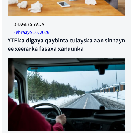
Sawir sawir leh.
DHAGEYSIYADA
Febraayo 10, 2026
YTF ka digaya qaybinta culayska aan sinnayn
ee xeerarka fasaxa xanuunka