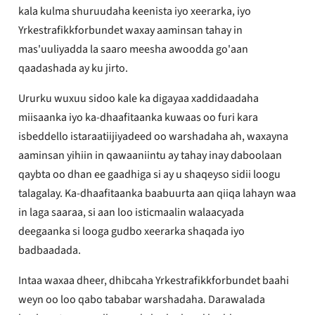
kala kulma shuruudaha keenista iyo xeerarka, iyo
Yrkestrafikkforbundet waxay aaminsan tahay in
mas'uuliyadda la saaro meesha awoodda go'aan
qaadashada ay ku jirto.
Ururku wuxuu sidoo kale ka digayaa xaddidaadaha
miisaanka iyo ka-dhaafitaanka kuwaas oo furi kara
isbeddello istaraatiijiyadeed oo warshadaha ah, waxayna
aaminsan yihiin in qawaaniintu ay tahay inay daboolaan
qaybta oo dhan ee gaadhiga si ay u shaqeyso sidii loogu
talagalay. Ka-dhaafitaanka baabuurta aan qiiqa lahayn waa
in laga saaraa, si aan loo isticmaalin walaacyada
deegaanka si looga gudbo xeerarka shaqada iyo
badbaadada.
Intaa waxaa dheer, dhibcaha Yrkestrafikkforbundet baahi
weyn oo loo qabo tababar warshadaha. Darawalada