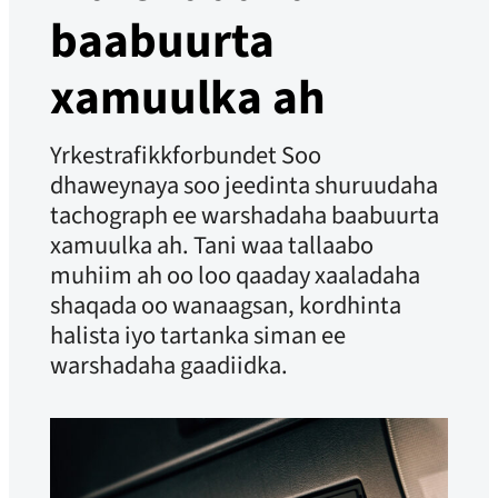
baabuurta
xamuulka ah
Yrkestrafikkforbundet Soo
dhaweynaya soo jeedinta shuruudaha
tachograph ee warshadaha baabuurta
xamuulka ah. Tani waa tallaabo
muhiim ah oo loo qaaday xaaladaha
shaqada oo wanaagsan, kordhinta
halista iyo tartanka siman ee
warshadaha gaadiidka.