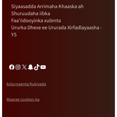
Siyaasadda Arrimaha Khaaska ah
Shuruudaha iibka
Faa'iidooyinka xubinta
Ururka Dhexe ee Ururada Xirfadlayaasha -
YS
Facebook
Instagram
X
Snapchat
TikTok
YouTube
Asturnaanta/Kukiyada
Maaree cookies-ka