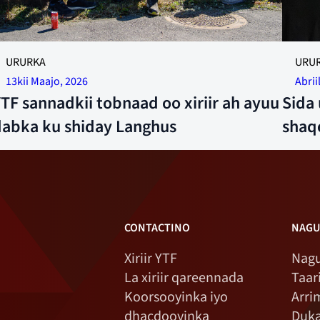
SHARAF,
URURKA
URUR
abaalma
13kii Maajo, 2026
Abrii
Gjensid
TF sannadkii tobnaad oo xiriir ah ayuu
Sida 
Øyvind 
dabka ku shiday Langhus
shaq
CONTACTINO
NAGU
Xiriir YTF
Nagu
La xiriir qareennada
Taar
Koorsooyinka iyo
Arri
dhacdooyinka
Duk