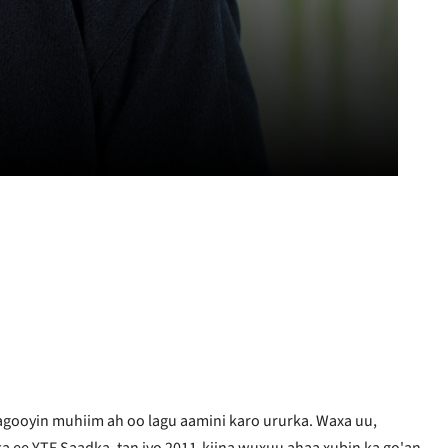
agooyin muhiim ah oo lagu aamini karo ururka. Waxa uu,
ee YTF Saadka, tan iyo 2011-kiina wuxuu ahaa xubin ka go'an