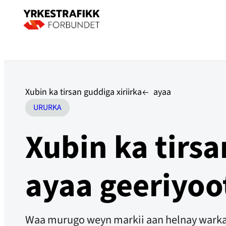
Xubin ka tirsan guddiga xiriirka
ayaa
URURKA
Xubin ka tirs
ayaa geeriyoo
Waa murugo weyn markii aan helnay warka a