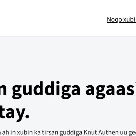
Noqo xubi
an guddiga agaa
tay.
h in xubin ka tirsan guddiga Knut Authen uu ge