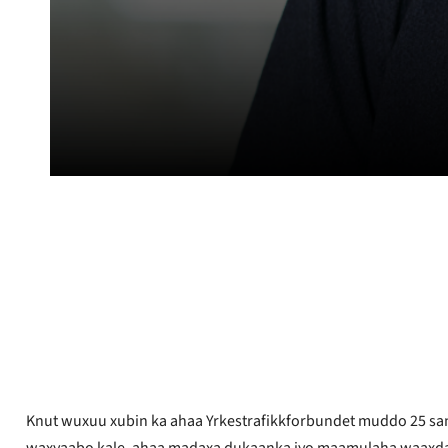
Adrian Pracon
La daabacay
Febraayo 15, 2026
Knut wuxuu xubin ka ahaa Yrkestrafikkforbundet muddo 25 san
waxyaabo kale, ahaa madaxa dukaanka iyo maamulaha waaxda e