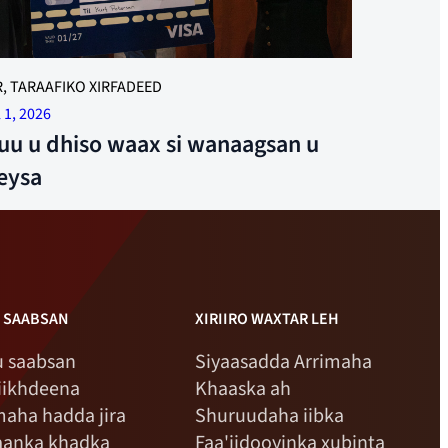
 MAAMUUS IYO EEG: Kurt Pedersen waxa uu
, TARAAFIKO XIRFADEED
rinta ka helay Ann Kristin Mobakk oo ka socota
l 1, 2026
ige iyo hoggaamiyaha ururka Trude Sande. Sawirka:
uu u dhiso waax si wanaagsan u
Henriksen
eysa
 SAABSAN
XIRIIRO WAXTAR LEH
 saabsan
Siyaasadda Arrimaha
iikhdeena
Khaaska ah
maha hadda jira
Shuruudaha iibka
aanka khadka
Faa'iidooyinka xubinta