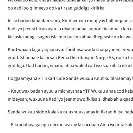
oo aad loo qiimeeyo oo ka tirsan guddiga xiriirka.
In ka badan labaatan sano, Knut wuxuu muujiyay ballanqaad xo
had iyo jeer si fiican ayuu u diyaarsanaa, aqoon fiicanna u 
kiisaska adag, isagoo isla markaasna ahaa dhegeyste oo ka wa
Knut waxaa lagu yaqaanay xirfadihiisa wada shaqayneed ee w
guud. Shaqaale ka tirsan Rema Distribusjon Norge AS, oo ka ti
guddiga. Dad badan, wuxuu ahaa wakiil cad iyo saaxiib la isku 
Hoggaamiyaha xiriirka Trude Sande wuxuu Knut ku tilmaamay ti
– Knut wax badan ayuu u micnaysnaa YTF Wuxuu ahaa cod kalso
mideysan, wuxuuna had iyo jeer mowqifkiisa si dhab ah u qaa
Sande wuxuu sidoo kale ku nuuxnuuxsaday in fikradihiisu had
– Fikradahayaga ugu diirran waxay la socdaan Aina iyo inta k