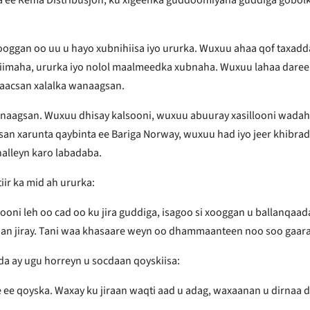
oggan oo uu u hayo xubnihiisa iyo ururka. Wuxuu ahaa qof taxadda
leh qiimaha, ururka iyo nolol maalmeedka xubnaha. Wuxuu lahaa dar
laacsan xalalka wanaagsan.
anaagsan. Wuxuu dhisay kalsooni, wuxuu abuuray xasillooni wada
rsan xarunta qaybinta ee Bariga Norway, wuxuu had iyo jeer khibra
halleyn karo labadaba.
ir ka mid ah ururka:
oni leh oo cad oo ku jira guddiga, isagoo si xooggan u ballanqaa
dan jiray. Tani waa khasaare weyn oo dhammaanteen noo soo gaara
da ay ugu horreyn u socdaan qoyskiisa:
ale ee qoyska. Waxay ku jiraan waqti aad u adag, waxaanan u dirn