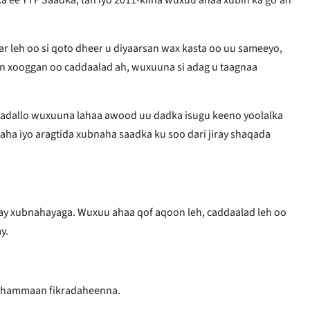
r leh oo si qoto dheer u diyaarsan wax kasta oo uu sameeyo,
een xooggan oo caddaalad ah, wuxuuna si adag u taagnaa
hadallo wuxuuna lahaa awood uu dadka isugu keeno yoolalka
daha iyo aragtida xubnaha saadka ku soo dari jiray shaqada
day xubnahayaga. Wuxuu ahaa qof aqoon leh, caddaalad leh oo
y.
aa dhammaan fikradaheenna.