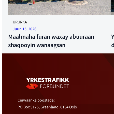
Jawiga ugu sarreeya marka YTF wuxuu shiil ku shiday
URURKA
Langhus. Sawir: Nicklas K. Sørbel
Juun 15, 2026
Maalmaha furan waxay abuuraan
Y
shaqooyin wanaagsan
Cinwaanka boostada:
PO Box 9175, Greenland, 0134 Oslo