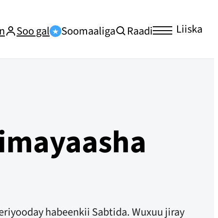
Liiska
n
Soo gal
Soomaaliga
Raadi
simayaasha
eriyooday habeenkii Sabtida. Wuxuu jiray