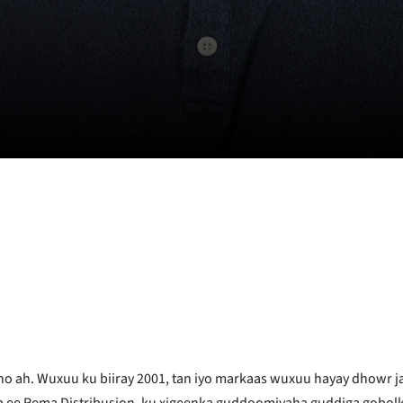
o ah. Wuxuu ku biiray 2001, tan iyo markaas wuxuu hayay dhowr j
e Rema Distribusjon, ku xigeenka guddoomiyaha guddiga gobolka 