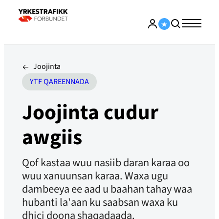
Joojinta
YTF QAREENNADA
Joojinta cudur
awgiis
Qof kastaa wuu nasiib daran karaa oo
wuu xanuunsan karaa. Waxa ugu
dambeeya ee aad u baahan tahay waa
hubanti la'aan ku saabsan waxa ku
dhici doona shaqadaada.