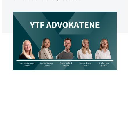
YTF Qareennada
La daabacay
Noofambar 11, 2025