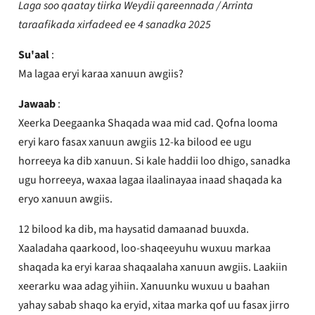
Laga soo qaatay tiirka Weydii qareennada /
Arrinta
taraafikada xirfadeed ee 4 sanadka 2025
Su'aal
:
Ma lagaa eryi karaa xanuun awgiis?
Jawaab
:
Xeerka Deegaanka Shaqada waa mid cad. Qofna looma
eryi karo fasax xanuun awgiis 12-ka bilood ee ugu
horreeya ka dib xanuun. Si kale haddii loo dhigo, sanadka
ugu horreeya, waxaa lagaa ilaalinayaa inaad shaqada ka
eryo xanuun awgiis.
12 bilood ka dib, ma haysatid damaanad buuxda.
Xaaladaha qaarkood, loo-shaqeeyuhu wuxuu markaa
shaqada ka eryi karaa shaqaalaha xanuun awgiis. Laakiin
xeerarku waa adag yihiin. Xanuunku wuxuu u baahan
yahay sabab shaqo ka eryid, xitaa marka qof uu fasax jirro