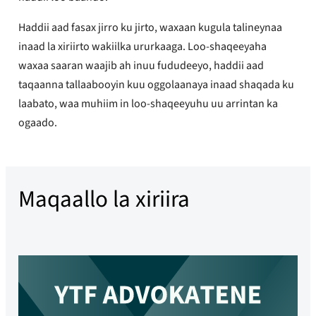
Haddii aad fasax jirro ku jirto, waxaan kugula talineynaa
inaad la xiriirto wakiilka ururkaaga. Loo-shaqeeyaha
waxaa saaran waajib ah inuu fududeeyo, haddii aad
taqaanna tallaabooyin kuu oggolaanaya inaad shaqada ku
laabato, waa muhiim in loo-shaqeeyuhu uu arrintan ka
ogaado.
Maqaallo la xiriira