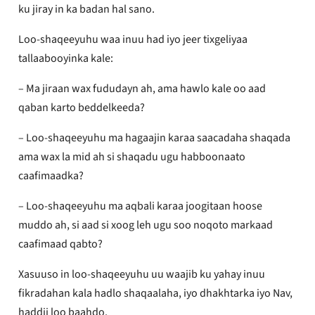
ku jiray in ka badan hal sano.
Loo-shaqeeyuhu waa inuu had iyo jeer tixgeliyaa
tallaabooyinka kale:
– Ma jiraan wax fududayn ah, ama hawlo kale oo aad
qaban karto beddelkeeda?
– Loo-shaqeeyuhu ma hagaajin karaa saacadaha shaqada
ama wax la mid ah si shaqadu ugu habboonaato
caafimaadka?
– Loo-shaqeeyuhu ma aqbali karaa joogitaan hoose
muddo ah, si aad si xoog leh ugu soo noqoto markaad
caafimaad qabto?
Xasuuso in loo-shaqeeyuhu uu waajib ku yahay inuu
fikradahan kala hadlo shaqaalaha, iyo dhakhtarka iyo Nav,
haddii loo baahdo.