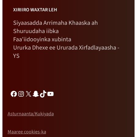
XIRIIRO WAXTAR LEH
Siyaasadda Arrimaha Khaaska ah
Shuruudaha iibka
Faa'iidooyinka xubinta
Ururka Dhexe ee Ururada Xirfadlayaasha -
YS
Facebook
Instagram
X
Snapchat
TikTok
YouTube
Asturnaanta/Kukiyada
Maaree cookies-ka