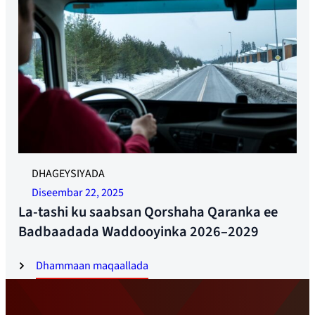
Meelo nasasho oo dheeraad ah oo 24 saacadood ah ayaa
DHAGEYSIYADA
hadda la dhisayaa. Sawir: Jonas Ruud
Diseembar 22, 2025
La-tashi ku saabsan Qorshaha Qaranka ee
Badbaadada Waddooyinka 2026–2029
Dhammaan maqaallada