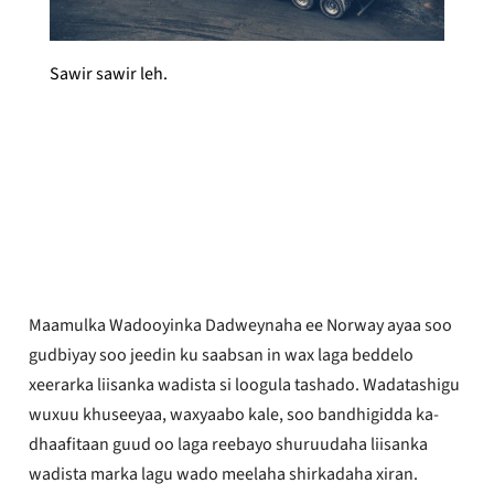
Sawir sawir leh.
Yrkestrafikkforbundet
La daabacay
Sebteembar 15, 2023
Maamulka Wadooyinka Dadweynaha ee Norway ayaa soo
gudbiyay soo jeedin ku saabsan in wax laga beddelo
xeerarka liisanka wadista si loogula tashado. Wadatashigu
wuxuu khuseeyaa, waxyaabo kale, soo bandhigidda ka-
dhaafitaan guud oo laga reebayo shuruudaha liisanka
wadista marka lagu wado meelaha shirkadaha xiran.