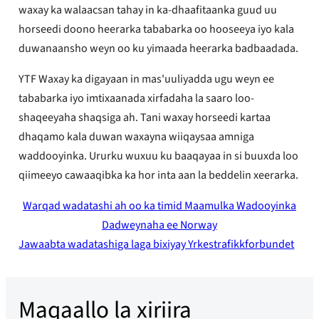
waxay ka walaacsan tahay in ka-dhaafitaanka guud uu
horseedi doono heerarka tababarka oo hooseeya iyo kala
duwanaansho weyn oo ku yimaada heerarka badbaadada.
YTF Waxay ka digayaan in mas'uuliyadda ugu weyn ee
tababarka iyo imtixaanada xirfadaha la saaro loo-
shaqeeyaha shaqsiga ah. Tani waxay horseedi kartaa
dhaqamo kala duwan waxayna wiiqaysaa amniga
waddooyinka. Ururku wuxuu ku baaqayaa in si buuxda loo
qiimeeyo cawaaqibka ka hor inta aan la beddelin xeerarka.
Warqad wadatashi ah oo ka timid Maamulka Wadooyinka
Dadweynaha ee Norway
Jawaabta wadatashiga laga bixiyay Yrkestrafikkforbundet
Maqaallo la xiriira