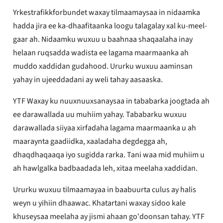
Yrkestrafikkforbundet waxay tilmaamaysaa in nidaamka
hadda jira ee ka-dhaafitaanka loogu talagalay xal ku-meel-
gaar ah. Nidaamku wuxuu u baahnaa shaqaalaha inay
helaan ruqsadda wadista ee lagama maarmaanka ah
muddo xaddidan gudahood. Ururku wuxuu aaminsan
yahay in ujeeddadani ay weli tahay aasaaska.
YTF Waxay ku nuuxnuuxsanaysaa in tababarka joogtada ah
ee darawallada uu muhiim yahay. Tababarku wuxuu
darawallada siiyaa xirfadaha lagama maarmaanka u ah
maaraynta gaadiidka, xaaladaha degdegga ah,
dhaqdhaqaaqa iyo sugidda rarka. Tani waa mid muhiim u
ah hawlgalka badbaadada leh, xitaa meelaha xaddidan.
Ururku wuxuu tilmaamayaa in baabuurta culus ay halis
weyn u yihiin dhaawac. Khatartani waxay sidoo kale
khuseysaa meelaha ay jismi ahaan go'doonsan tahay. YTF