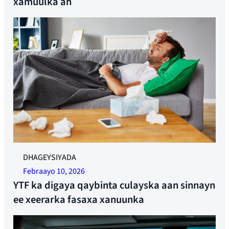
xamuulka ah
Sawir sawir leh.
DHAGEYSIYADA
Febraayo 10, 2026
YTF ka digaya qaybinta culayska aan sinnayn
ee xeerarka fasaxa xanuunka