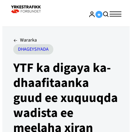
Wararka
DHAGEYSIYADA
YTF ka digaya ka-
dhaafitaanka
guud ee xuquuqda
wadista ee
meelaha xiran