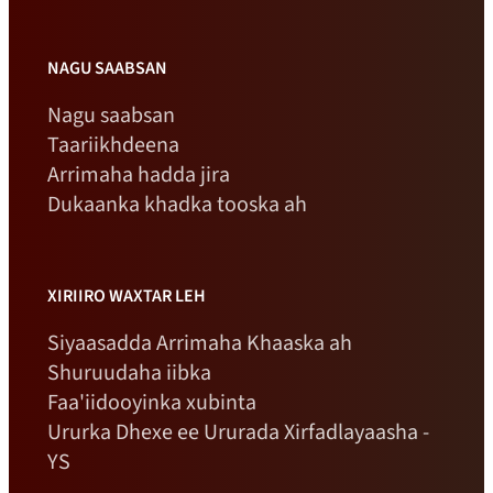
NAGU SAABSAN
Nagu saabsan
Taariikhdeena
Arrimaha hadda jira
Dukaanka khadka tooska ah
XIRIIRO WAXTAR LEH
Siyaasadda Arrimaha Khaaska ah
Shuruudaha iibka
Faa'iidooyinka xubinta
Ururka Dhexe ee Ururada Xirfadlayaasha -
YS