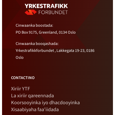
Cinwaanka boostada:
PO Box 9175, Greenland, 0134 Oslo
Cinwaanka booqashada:
Yrkestrafikkforbundet , Lakkegata 19-23, 0186
Oslo
CONTACTINO
Xiriir YTF
La xiriir qareennada
Koorsooyinka iyo dhacdooyinka
Xisaabiyaha faa'iidada