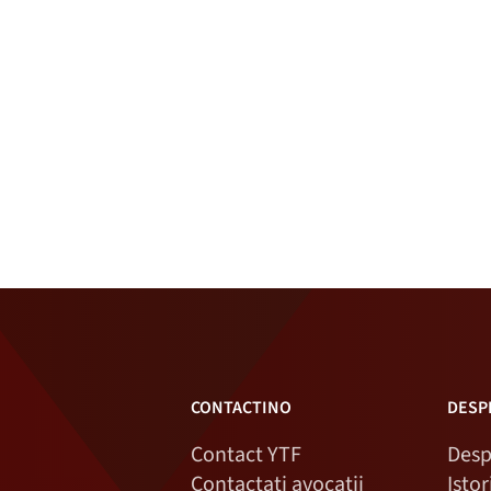
CONTACTINO
DESP
Contact YTF
Desp
Contactați avocații
Isto