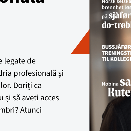
e legate de
dria profesională și
lor. Doriți ca
iu și să aveți acces
embri? Atunci