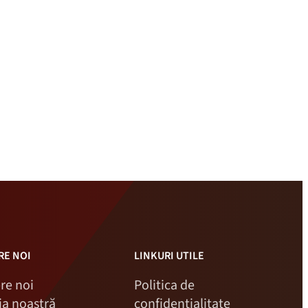
RE NOI
LINKURI UTILE
re noi
Politica de
ria noastră
confidențialitate