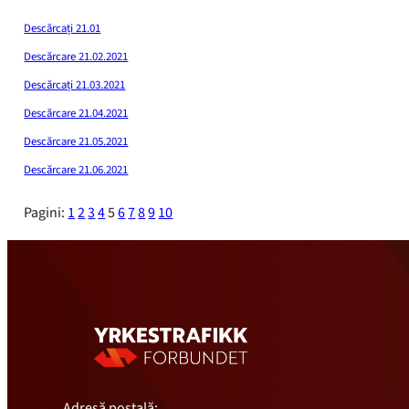
Descărcați 21.01
Descărcare 21.02.2021
Descărcați 21.03.2021
Descărcare 21.04.2021
Descărcare 21.05.2021
Descărcare 21.06.2021
Pagini:
1
2
3
4
5
6
7
8
9
10
Adresă poștală: