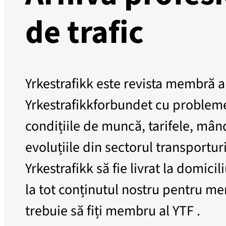
de trafic
Yrkestrafikk este revista membră a
Yrkestrafikkforbundet cu problem
condițiile de muncă, tarifele, mân
evoluțiile din sectorul transporturi
Yrkestrafikk să fie livrat la domicil
la tot conținutul nostru pentru m
trebuie să fiți membru al YTF .