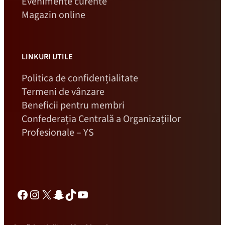
Evenimente curente
Magazin online
LINKURI UTILE
Politica de confidențialitate
Termeni de vânzare
Beneficii pentru membri
Confederația Centrală a Organizațiilor
Profesionale – YS
Facebook
Instagram
X
Snapchat
TikTok
YouTube