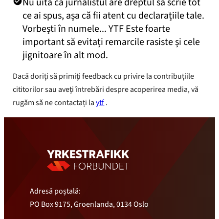
Nu uita că jurnalistul are dreptul să scrie tot
ce ai spus, așa că fii atent cu declarațiile tale.
Vorbești în numele... YTF Este foarte
important să evitați remarcile rasiste și cele
jignitoare în alt mod.
Dacă doriți să primiți feedback cu privire la contribuțiile
cititorilor sau aveți întrebări despre acoperirea media, vă
rugăm să ne contactați la
ytf
.
Adresă poștală:
PO Box 9175, Groenlanda, 0134 Oslo