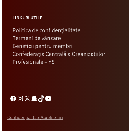
LINKURI UTILE
Politica de confidențialitate
Termeni de vânzare
Beneficii pentru membri
Confederația Centrală a Organizațiilor
Profesionale – YS
Facebook
Instagram
X
Snapchat
TikTok
YouTube
Confidențialitate/Cookie-uri