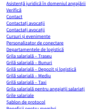
Asistență juridică în domeniul angajării
Verifică
Contact
Contactați avocații
Contactați avocații
Cursuri și evenimente
Personalizator de conectare
Departamentele de logistică
Grila salarială – Traseu
Grilă salarială – Bunuri
Grilă salarială – Depozit și logistică
Grilă salarială – Mediu
Grilă salarială – Taxi
Grila salarială pentru angajații salariați
Grile salariale
Șablon de protocol
Beneficii pentru membri