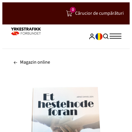
Hopp
0
Cărucior de cumpărături
til
innhold
Magazin online