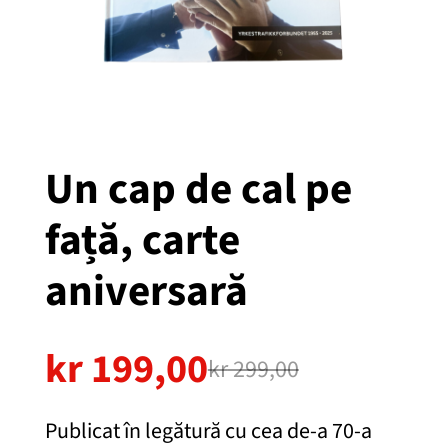
Un cap de cal pe
față, carte
aniversară
kr
199,00
kr
299,00
P
P
r
r
Publicat în legătură cu cea de-a 70-a