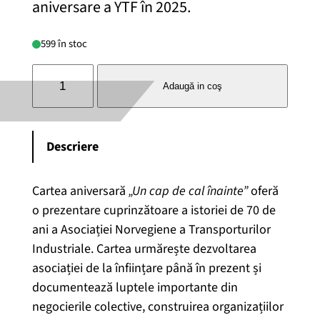
aniversare a YTF în 2025.
e
e
599 în stoc
ț
ț
U
u
u
Adaugă in coş
n
c
l
l
a
Descriere
p
i
a
d
n
c
e
Cartea aniversară
„Un cap de cal înainte”
oferă
c
o prezentare cuprinzătoare a istoriei de 70 de
i
t
a
ani a Asociației Norvegiene a Transporturilor
l
Industriale. Cartea urmărește dezvoltarea
ț
u
p
asociației de la înființare până în prezent și
e
documentează luptele importante din
i
a
f
negocierile colective, construirea organizațiilor