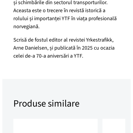
a
a
l
și schimbările din sectorul transporturilor.
ț
Aceasta este o trecere în revistă istorică a
l
e
ă
rolului și importanței YTF în viața profesională
,
norvegiană.
a
s
c
Scrisă de fostul editor al revistei Yrkestrafikk,
a
f
t
Arne Danielsen, și publicată în 2025 cu ocazia
n
celei de-a 70-a aniversări a YTF.
t
o
e
i
s
:
t
a
t
1
t
e
Produse similare
:
9
c
a
2
9
r
t