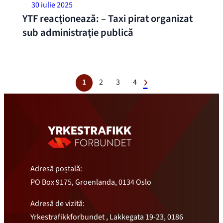
30 iulie 2025
YTF reacționează: – Taxi pirat organizat
sub administrație publică
1
2
3
4
Adresă poștală:
PO Box 9175, Groenlanda, 0134 Oslo
Adresă de vizită:
Yrkestrafikkforbundet , Lakkegata 19-23, 0186