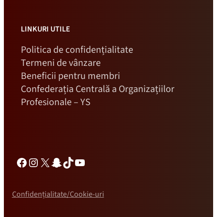
LINKURI UTILE
Politica de confidențialitate
Termeni de vânzare
Beneficii pentru membri
Confederația Centrală a Organizațiilor
Profesionale – YS
Facebook
Instagram
X
Snapchat
TikTok
YouTube
Confidențialitate/Cookie-uri