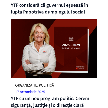
YTF consideră că guvernul eșuează în
lupta împotriva dumpingului social
ORGANIZAȚIE, POLITICĂ
17 octombrie 2025
YTF cu un nou program politic: Cerem
siguranță, justiție și o direcție clară