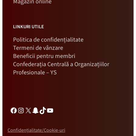
Magazin online
LINKURI UTILE
Politica de confidențialitate
Termeni de vânzare
Beneficii pentru membri
Confederația Centrală a Organizațiilor
Profesionale – YS
Facebook
Instagram
X
Snapchat
TikTok
YouTube
Confidențialitate/Cookie-uri