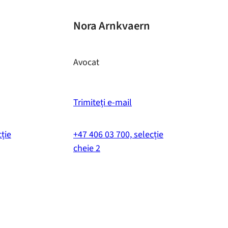
Nora Arnkvaern
Avocat
Trimiteți e-mail
ție
+47 406 03 700, selecție
cheie 2