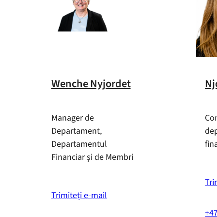
Wenche Nyjordet
Nj
Manager de
Con
Departament,
de
Departamentul
fin
Financiar și de Membri
Tri
Trimiteți e-mail
+47