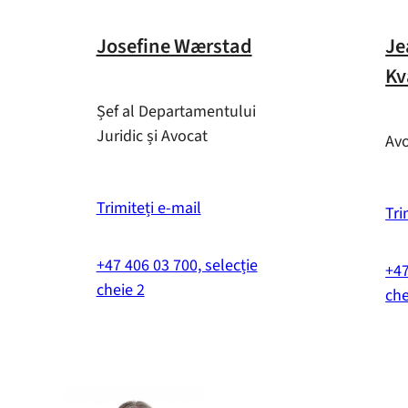
Josefine Wærstad
Je
K
Șef al Departamentului
Juridic și Avocat
Av
Trimiteți e-mail
Tri
+47 406 03 700, selecție
+47
cheie 2
che