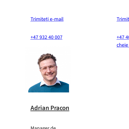
Trimiteți e-mail
Trimit
+47 932 40 007
+47 4
cheie
Adrian Pracon
Manager de