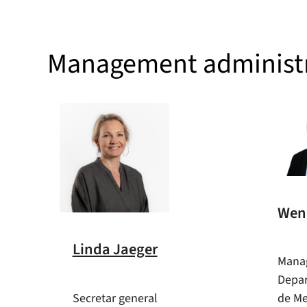
Management administr
Wen
Linda Jaeger
Manag
Depar
Secretar general
de M