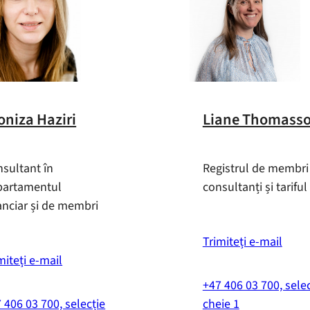
oniza Haziri
Liane Thomass
sultant în
Registrul de membri
partamentul
consultanți și tariful
anciar și de membri
Trimiteți e-mail
miteți e-mail
+47 406 03 700, selec
 406 03 700, selecție
cheie 1