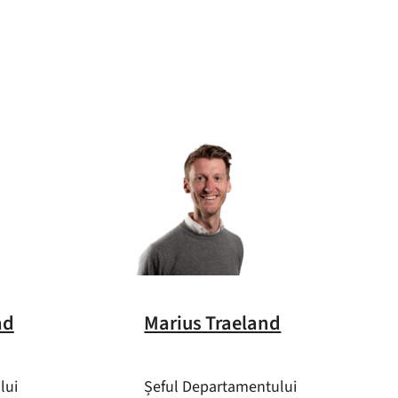
ad
Marius Traeland
lui
Șeful Departamentului