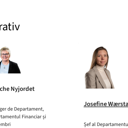
ativ
che Nyjordet
Josefine Wærst
er de Departament,
tamentul Financiar și
Șef al Departamentu
embri