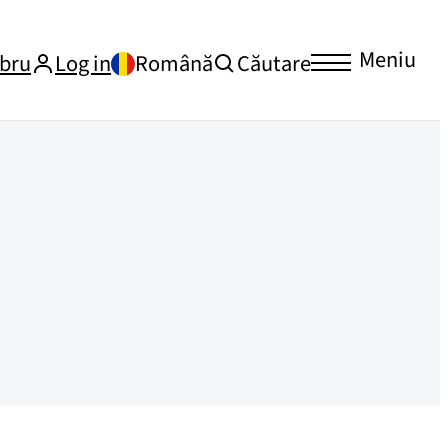
Meniu
bru
Log in
Română
Căutare