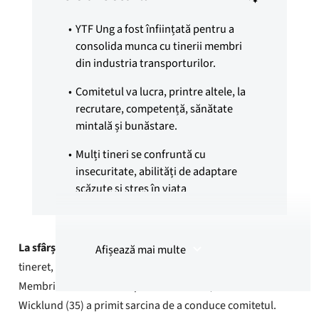
YTF Ung a fost înființată pentru a
consolida munca cu tinerii membri
din industria transporturilor.
Comitetul va lucra, printre altele, la
recrutare, competență, sănătate
mintală și bunăstare.
Mulți tineri se confruntă cu
insecuritate, abilități de adaptare
scăzute și stres în viața
profesională.
Rezumatul este creat folosind
La sfârșitul lunii ianuarie
, s-a întrunit noul comitet de
Afișează mai multe
inteligența artificială (IA)
tineret, YTF Tineri, pentru prima dată. Opt tineri YTF
Membrii comitetului fac parte din acesta, iar Wilhelm Thon
Wicklund (35) a primit sarcina de a conduce comitetul.