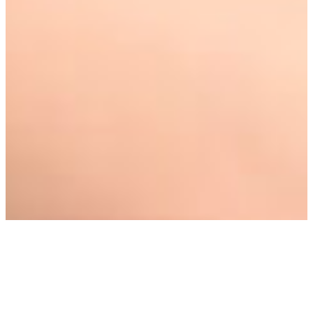
Obțineți ajutor
Devino membru