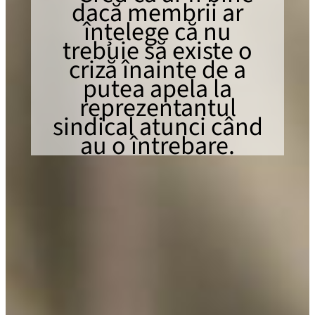
dacă membrii ar
înțelege că nu
trebuie să existe o
criză înainte de a
putea apela la
reprezentantul
sindical atunci când
au o întrebare.