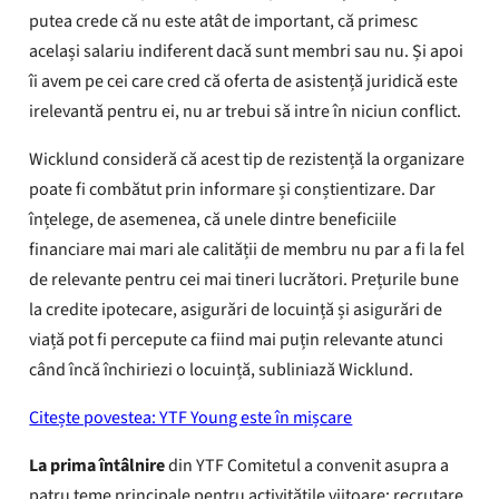
putea crede că nu este atât de important, că primesc
același salariu indiferent dacă sunt membri sau nu. Și apoi
îi avem pe cei care cred că oferta de asistență juridică este
irelevantă pentru ei, nu ar trebui să intre în niciun conflict.
Wicklund consideră că acest tip de rezistență la organizare
poate fi combătut prin informare și conștientizare. Dar
înțelege, de asemenea, că unele dintre beneficiile
financiare mai mari ale calității de membru nu par a fi la fel
de relevante pentru cei mai tineri lucrători. Prețurile bune
la credite ipotecare, asigurări de locuință și asigurări de
viață pot fi percepute ca fiind mai puțin relevante atunci
când încă închiriezi o locuință, subliniază Wicklund.
Citește povestea: YTF Young este în mișcare
La prima întâlnire
din YTF Comitetul a convenit asupra a
patru teme principale pentru activitățile viitoare: recrutare