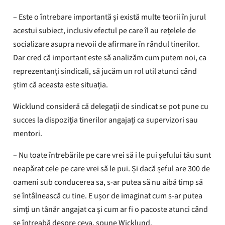
– Este o întrebare importantă și există multe teorii în jurul
acestui subiect, inclusiv efectul pe care îl au rețelele de
socializare asupra nevoii de afirmare în rândul tinerilor.
Dar cred că important este să analizăm cum putem noi, ca
reprezentanți sindicali, să jucăm un rol util atunci când
știm că aceasta este situația.
Wicklund consideră că delegații de sindicat se pot pune cu
succes la dispoziția tinerilor angajați ca supervizori sau
mentori.
– Nu toate întrebările pe care vrei să i le pui șefului tău sunt
neapărat cele pe care vrei să le pui. Și dacă șeful are 300 de
oameni sub conducerea sa, s-ar putea să nu aibă timp să
se întâlnească cu tine. E ușor de imaginat cum s-ar putea
simți un tânăr angajat ca și cum ar fi o pacoste atunci când
se întreabă despre ceva, spune Wicklund.