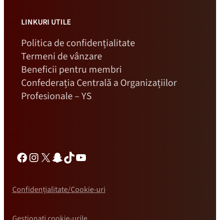
LINKURI UTILE
Politica de confidențialitate
Termeni de vânzare
Beneficii pentru membri
Confederația Centrală a Organizațiilor
Profesionale – YS
Facebook
Instagram
X
Snapchat
TikTok
YouTube
Confidențialitate/Cookie-uri
Gestionați cookie-urile