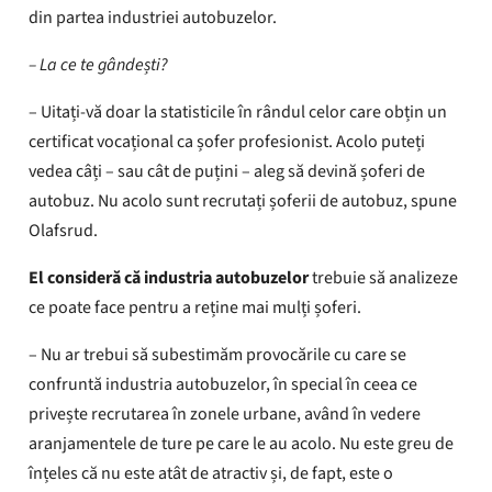
din partea industriei autobuzelor.
– La ce te gândești?
– Uitați-vă doar la statisticile în rândul celor care obțin un
certificat vocațional ca șofer profesionist. Acolo puteți
vedea câți – sau cât de puțini – aleg să devină șoferi de
autobuz. Nu acolo sunt recrutați șoferii de autobuz, spune
Olafsrud.
El consideră că industria autobuzelor
trebuie să analizeze
ce poate face pentru a reține mai mulți șoferi.
– Nu ar trebui să subestimăm provocările cu care se
confruntă industria autobuzelor, în special în ceea ce
privește recrutarea în zonele urbane, având în vedere
aranjamentele de ture pe care le au acolo. Nu este greu de
înțeles că nu este atât de atractiv și, de fapt, este o