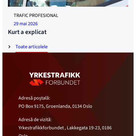
FERICIT LA MUNCĂ: Kurt Petersen conduce zilnic o
TRAFIC PROFESIONAL
basculantă într-o companie cu doi angajați. Aceștia sunt
29 mai 2026
Petersen și șeful. Foto: Øyvind Henriksen
Kurt a explicat
Toate articolele
Adresă poștală:
PO Box 9175, Groenlanda, 0134 Oslo
Adresă de vizită:
Yrkestrafikkforbundet , Lakkegata 19-23, 0186
Oslo