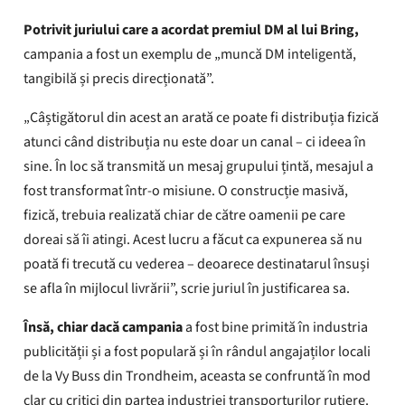
Potrivit juriului care a acordat premiul DM al lui Bring,
campania a fost un exemplu de „muncă DM inteligentă,
tangibilă și precis direcționată”.
„Câștigătorul din acest an arată ce poate fi distribuția fizică
atunci când distribuția nu este doar un canal – ci ideea în
sine. În loc să transmită un mesaj grupului țintă, mesajul a
fost transformat într-o misiune. O construcție masivă,
fizică, trebuia realizată chiar de către oamenii pe care
doreai să îi atingi. Acest lucru a făcut ca expunerea să nu
poată fi trecută cu vederea – deoarece destinatarul însuși
se afla în mijlocul livrării”, scrie juriul în justificarea sa.
Însă, chiar dacă campania
a fost bine primită în industria
publicității și a fost populară și în rândul angajaților locali
de la Vy Buss din Trondheim, aceasta se confruntă în mod
clar cu critici din partea industriei transporturilor rutiere.