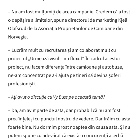
– Nu am fost mulțumiți de acea campanie. Credem că a fost
o depășire a limitelor, spune directorul de marketing Kjell
Olafsrud de la Asociația Proprietarilor de Camioane din
Norvegia.
– Lucrăm mult cu recrutarea și am colaborat mult cu
proiectul „Urmează visul – nu fluxul”. În cadrul acestui
proiect, nu facem diferența între camioane și autobuze,
ne-am concentrat pe a-i ajuta pe tineri să devină șoferi
profesioniști.
– Ați avut o discuție cu Vy Buss pe această temă?
– Da, am avut parte de asta, dar probabil că nu am fost
prea înțeleși cu punctul nostru de vedere. Dar trăim cu asta
foarte bine. Nu dormim prost noaptea din cauza asta. Și nu
putem spune cu adevărat că există o concurență acerbă