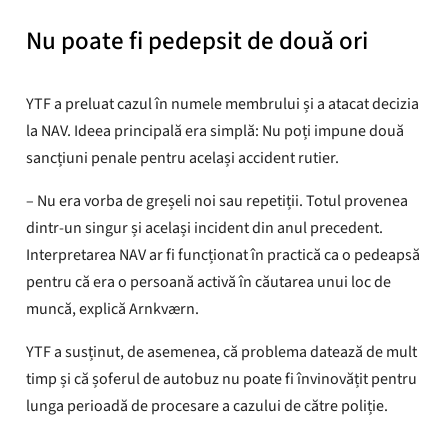
Nu poate fi pedepsit de două ori
YTF a preluat cazul în numele membrului și a atacat decizia
la NAV. Ideea principală era simplă: Nu poți impune două
sancțiuni penale pentru același accident rutier.
– Nu era vorba de greșeli noi sau repetiții. Totul provenea
dintr-un singur și același incident din anul precedent.
Interpretarea NAV ar fi funcționat în practică ca o pedeapsă
pentru că era o persoană activă în căutarea unui loc de
muncă, explică Arnkværn.
YTF a susținut, de asemenea, că problema datează de mult
timp și că șoferul de autobuz nu poate fi învinovățit pentru
lunga perioadă de procesare a cazului de către poliție.