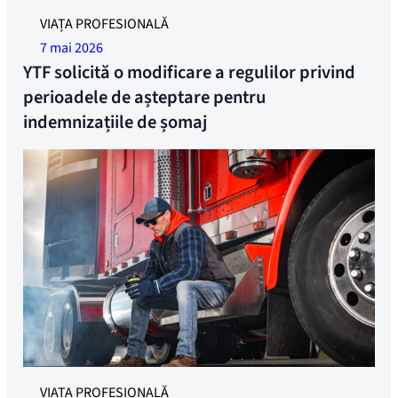
YTF sunt gata să lupte împotriva celor 18 săptămâni de
VIAȚA PROFESIONALĂ
carantină. Fostul secretar general Linda Jæger, liderul
7 mai 2026
federației Trude Sande și consilierul Rameen Sheikh-
YTF solicită o modificare a regulilor privind
Saastad. Foto: Synne Pernille Jakobsen
perioadele de așteptare pentru
indemnizațiile de șomaj
VIAȚA PROFESIONALĂ