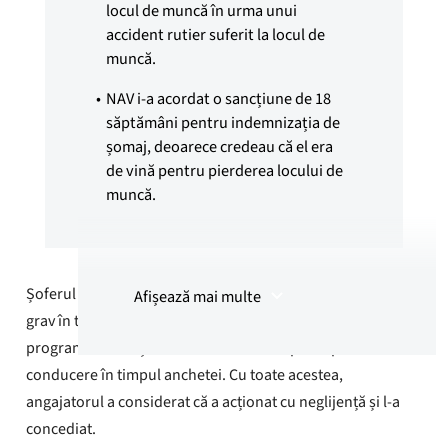
locul de muncă în urma unui
accident rutier suferit la locul de
muncă.
NAV i-a acordat o sancțiune de 18
săptămâni pentru indemnizația de
șomaj, deoarece credeau că el era
de vină pentru pierderea locului de
muncă.
Ulterior, a primit o altă sancțiune de
18 săptămâni, deoarece NAV a
folosit din nou același accident ca
Șoferul de autobuz a fost implicat într-un accident rutier
Afișează mai multe
motiv pentru pierderea noului loc
grav în timp ce conducea un autobuz pe o rută
de muncă, după ce verdictul în acest
programată. Poliția nu i-a confiscat temporar permisul de
caz a dus la pierderea permisului de
conducere în timpul anchetei. Cu toate acestea,
conducere.
angajatorul a considerat că a acționat cu neglijență și l-a
După o plângere din partea YTF NAV
concediat.
a anulat a doua sancțiune și a