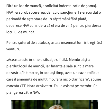
rambursat indemnizațiile de șomaj.
Fără un loc de muncă, a solicitat indemnizație de șomaj.
NAV i-a aprobat cererea, dar cu o sancțiune. I s-a acordat o
Rezumatul este creat folosind
perioadă de așteptare de 18 săptămâni fără plată,
inteligența artificială (IA)
deoarece NAV considera că el era de vină pentru pierderea
locului de muncă.
Pentru șoferul de autobuz, asta a însemnat luni întregi fără
venituri.
„Aceasta este în sine o situație dificilă. Membrul și-a
pierdut locul de muncă, iar finanțele sale sunt la mare
dezastru, în timp ce, în același timp, avea un caz neplăcut
care îl amenința de mult timp, fără nicio clarificare”, spune
avocata YTF, Nora Arnkværn. Ea l-a asistat pe membru în
plângerea către NAV.