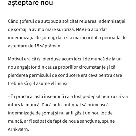
așteptare nou
Când șoferul de autobuz a solicitat reluarea indemnizației
de șomaj, a avut o mare surpriză. NAV i-a acordat
indemnizația de șomaj, dar i s-a mai acordat o perioadă de
așteptare de 18 săptămâni.
Motivul era că își pierduse acum locul de muncă de la un
nou angajator din cauza propriilor circumstanțe și că
pierderea permisului de conducere era ceva pentru care
trebuia să și-l asume el însuși.
– În practică, asta înseamnă că a fost pedepsit pentru că s-a
întors la muncă. Dacă ar fi continuat să primească
indemnizație de șomaj și nu ar fi găsit un nou loc de
muncă, ar fi scăpat de fapt de noua sancțiune, spune
Arnkværn.