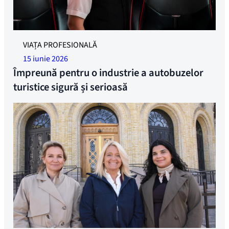
Contribuiți la eforturile pentru o industrie serioasă și
VIAȚA PROFESIONALĂ
echitabilă a autocarelor turistice. Foto: Per Christian Lind
15 iunie 2026
Împreună pentru o industrie a autobuzelor
turistice sigură și serioasă