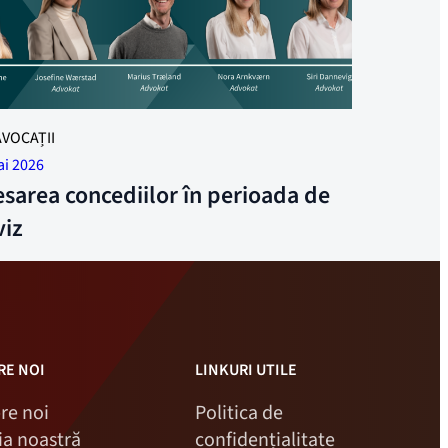
AVOCAȚII
ai 2026
sarea concediilor în perioada de
viz
RE NOI
LINKURI UTILE
re noi
Politica de
ria noastră
confidențialitate