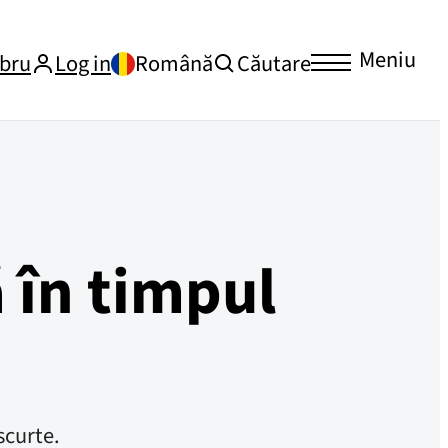
Meniu
bru
Log in
Română
Căutare
 în timpul
scurte.