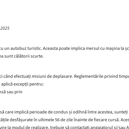
n 2025
cu un autobuz turistic. Aceasta poate implica mersul cu mașina la ș
ea sunt călătorii scurte.
ci când efectuați misiuni de deplasare. Reglementările privind timp
 aplică excepții pentru:
nsă sau prin
să care implică perioade de condus și odihnă între acestea, sunteți
ivitățile desfășurate în ultimele 56 de zile înainte de fiecare cursă. A
ivire la modul de realizare, trebuie să contactați angajatorul și/sau