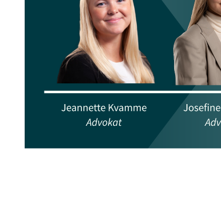
YTF Avocații
Publicat
5 decembrie 2025