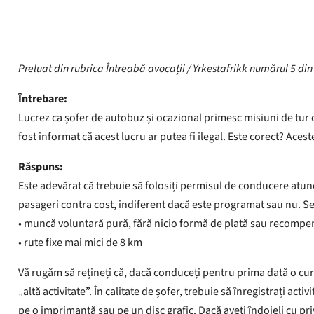
Preluat din rubrica Întreabă avocații / Yrkestafrikk numărul 5 di
Întrebare:
Lucrez ca șofer de autobuz și ocazional primesc misiuni de tur 
fost informat că acest lucru ar putea fi ilegal. Este corect? Acest
Răspuns:
Este adevărat că trebuie să folosiți permisul de conducere atun
pasageri contra cost, indiferent dacă este programat sau nu. Se
• muncă voluntară pură, fără nicio formă de plată sau recompe
• rute fixe mai mici de 8 km
Vă rugăm să rețineți că, dacă conduceți pentru prima dată o cur
„altă activitate”. În calitate de șofer, trebuie să înregistrați act
pe o imprimantă sau pe un disc grafic. Dacă aveți îndoieli cu pr