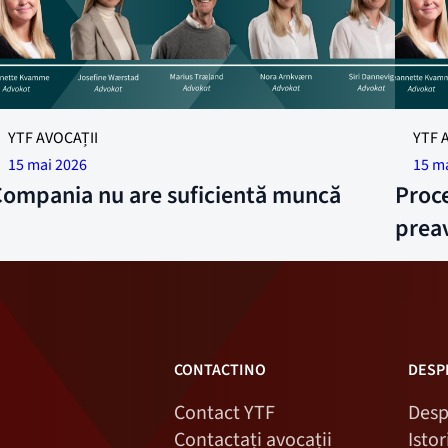
YTF AVOCAȚII
YTF 
15 mai 2026
15 m
Compania nu are suficientă muncă
Proce
prea
CONTACTINO
DESP
Contact YTF
Desp
Contactați avocații
Isto