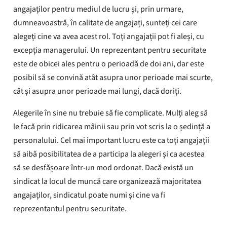
angajaților pentru mediul de lucru și, prin urmare,
dumneavoastră, în calitate de angajați, sunteți cei care
alegeți cine va avea acest rol. Toți angajații pot fi aleși, cu
excepția managerului. Un reprezentant pentru securitate
este de obicei ales pentru o perioadă de doi ani, dar este
posibil să se convină atât asupra unor perioade mai scurte,
cât și asupra unor perioade mai lungi, dacă doriți.
Alegerile în sine nu trebuie să fie complicate. Mulți aleg să
le facă prin ridicarea mâinii sau prin vot scris la o ședință a
personalului. Cel mai important lucru este ca toți angajații
să aibă posibilitatea de a participa la alegeri și ca acestea
să se desfășoare într-un mod ordonat. Dacă există un
sindicat la locul de muncă care organizează majoritatea
angajaților, sindicatul poate numi și cine va fi
reprezentantul pentru securitate.