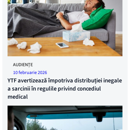
Fotografie ilustrativă.
AUDIENȚE
10 februarie 2026
YTF avertizează împotriva distribuției inegale
a sarcinii în regulile privind concediul
medical