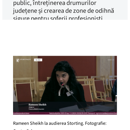
public, întreținerea drumurilor
județene și crearea de zone de odihnă
sigure pentru șoferii profesioniști,
mesajul a fost clar: guvernul trebuie să
consolideze condițiile-cadru pentru
sectorul transporturilor...
Rameen Sheikh la audierea Storting. Fotografie: