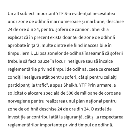
Un alt subiect important YTF S-a evidențiat necesitatea
unor zone de odihnă mai numeroase și mai bune, deschise
24 de ore din 24, pentru șoferii de camion. Sheikh a
explicat că în prezent există doar 56 de zone de odihnă
aprobate în țară, multe dintre ele fiind inaccesibile în
timpul iernii. „Lipsa zonelor de odihnă înseamnă că șoferii
trebuie să facă pauze în locuri nesigure sau să încalce
reglementările privind timpul de odihnă, ceea ce creează
condiții nesigure atât pentru șoferi, cât și pentru ceilalți
participanți la trafic”, a spus Sheikh. YTF Prin urmare, a
solicitat o alocare specială de 500 de milioane de coroane
norvegiene pentru realizarea unui plan național pentru
zone de odihnă deschise 24 de ore din 24. O astfel de
investiție ar contribui atât la siguranță, cât și la respectarea
reglementărilor importante privind timpul de odihnă.