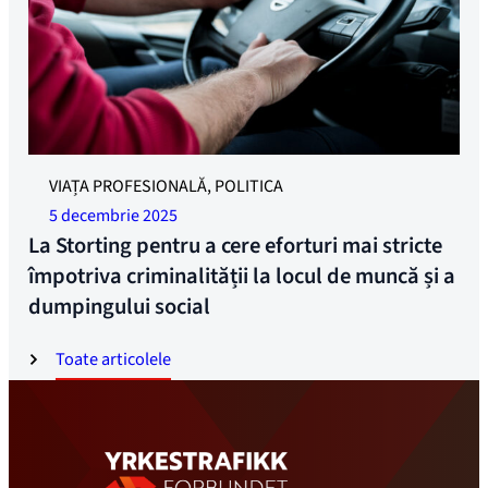
YTF la Storting cu măsuri prioritare împotriva dumpingului
VIAȚA PROFESIONALĂ, POLITICA
social și a criminalității la locul de muncă. Foto: Jonas
5 decembrie 2025
Ruud
La Storting pentru a cere eforturi mai stricte
împotriva criminalității la locul de muncă și a
dumpingului social
Toate articolele