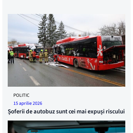
Foto: SHK
POLITIC
15 aprilie 2026
Șoferii de autobuz sunt cei mai expuși riscului