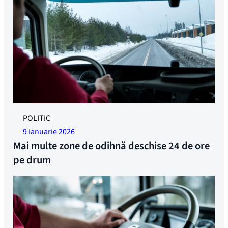
În prezent se construiesc mai multe zone de odihnă
POLITIC
deschise non-stop. Foto: Jonas Ruud
9 ianuarie 2026
Mai multe zone de odihnă deschise 24 de ore
pe drum