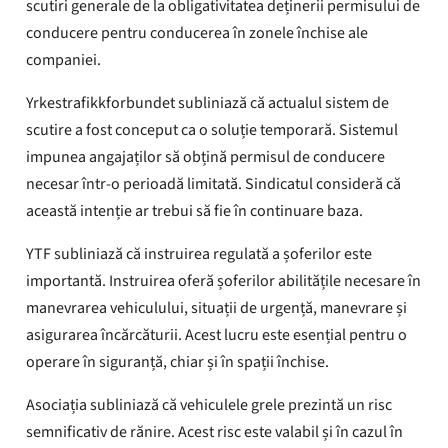
scutiri generale de la obligativitatea deținerii permisului de
conducere pentru conducerea în zonele închise ale
companiei.
Yrkestrafikkforbundet subliniază că actualul sistem de
scutire a fost conceput ca o soluție temporară. Sistemul
impunea angajaților să obțină permisul de conducere
necesar într-o perioadă limitată. Sindicatul consideră că
această intenție ar trebui să fie în continuare baza.
YTF subliniază că instruirea regulată a șoferilor este
importantă. Instruirea oferă șoferilor abilitățile necesare în
manevrarea vehiculului, situații de urgență, manevrare și
asigurarea încărcăturii. Acest lucru este esențial pentru o
operare în siguranță, chiar și în spații închise.
Asociația subliniază că vehiculele grele prezintă un risc
semnificativ de rănire. Acest risc este valabil și în cazul în