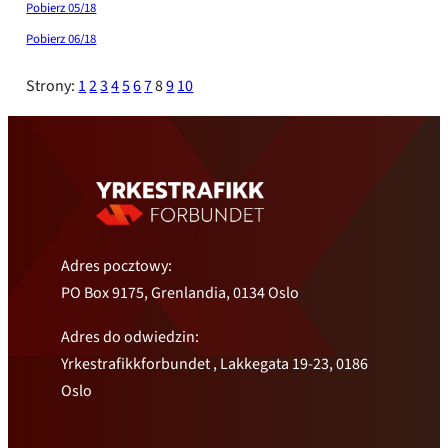
Pobierz 05/18
Pobierz 06/18
Strony:
1
2
3
4
5
6
7
8
9
10
Adres pocztowy:
PO Box 9175, Grenlandia, 0134 Oslo
Adres do odwiedzin:
Yrkestrafikkforbundet , Lakkegata 19-23, 0186
Oslo