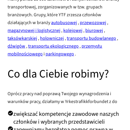
transportowej, zorganizowanych w tzw. grupach
branżowych. Grupy, które YTF zrzesza członków
działających w branży
autobusowej
,
przewozowej
,
magazynowej i logistycznej
,
kolejowej
,
biurowej
,
taksówkarskiej
,
holowniczej
,
transportu budowlanego
,
dźwigów
,
transportu ekologicznego
,
przemysłu
mobilnościowego
i
parkingowego
.
Co dla Ciebie robimy?
Oprócz pracy nad poprawą Twojego wynagrodzenia i
warunków pracy, działamy w Yrkestrafikkforbundet z do
zwiększać kompetencje zawodowe naszych
członków i wybranych przedstawicieli
zapewniamy bezpłatną pomoc prawną w