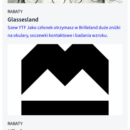
RABATY
Glassesland
Szew YTF Jako członek otrzymasz w Brilleland duże zniżki
na okulary, soczewki kontaktowe i badania wzroku.
RABATY