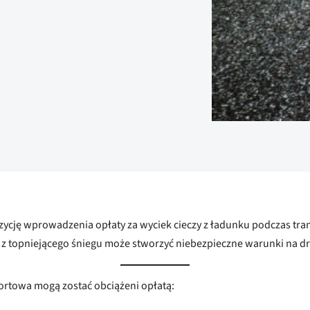
ycję wprowadzenia opłaty za wyciek cieczy z ładunku podczas trans
 z topniejącego śniegu może stworzyć niebezpieczne warunki na d
sportowa mogą zostać obciążeni opłatą: