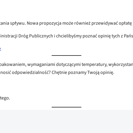
tania spływu. Nowa propozycja może również przewidywać opłatę 
tracji Dróg Publicznych i chcielibyśmy poznać opinię tych z Pańs
w
pakowaniem, wymaganiami dotyczącymi temperatury, wykorzystanie
ponosić odpowiedzialność? Chętnie poznamy Twoją opinię.
.
utego.