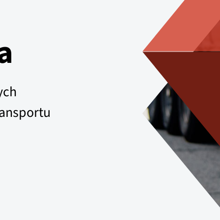
a
ych
ransportu