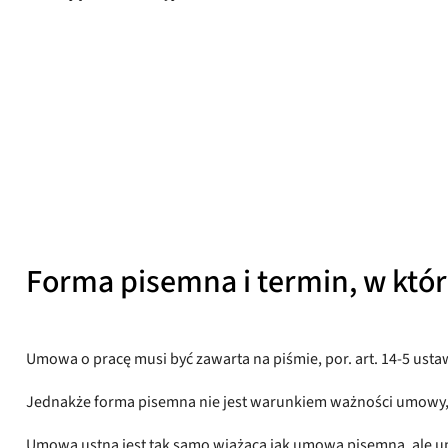
Yrkestrafikkforbundet
Opublikowany
27 lipca 2025 r.
Forma pisemna i termin, w któ
Umowa o pracę musi być zawarta na piśmie, por. art. 14-5 usta
Jednakże forma pisemna nie jest warunkiem ważności umowy,
Umowa ustna jest tak samo wiążąca jak umowa pisemna, ale u