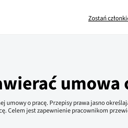
Zostań członk
awierać umowa 
j umowy o pracę. Przepisy prawa jasno określaj
racę. Celem jest zapewnienie pracownikom prze