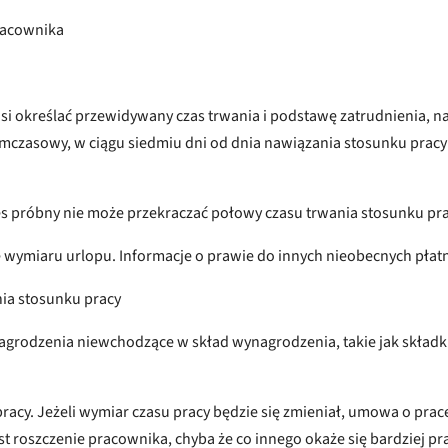
pracownika
określać przewidywany czas trwania i podstawę zatrudnienia, na p
ymczasowy, w ciągu siedmiu dni od dnia nawiązania stosunku pracy
s próbny nie może przekraczać połowy czasu trwania stosunku pra
e wymiaru urlopu. Informacje o prawie do innych nieobecnych pła
ia stosunku pracy
agrodzenia niewchodzące w skład wynagrodzenia, takie jak składki
cy. Jeżeli wymiar czasu pracy będzie się zmieniał, umowa o pracę
est roszczenie pracownika, chyba że co innego okaże się bardziej