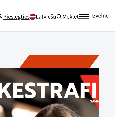
Izvēlne
Pieslēgties
Latviešu
Meklēt