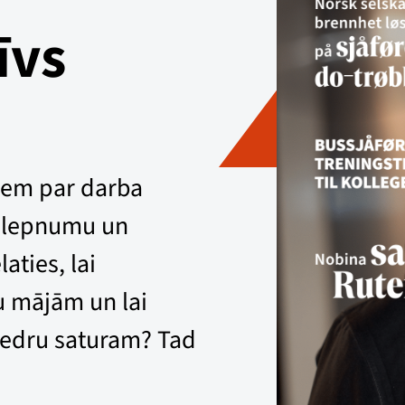
īvs
miem par darba
o lepnumu un
aties, lai
su mājām un lai
iedru saturam? Tad