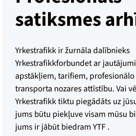
satiksmes arh
Yrkestrafikk ir žurnāla dalībnieks
Yrkestrafikkforbundet ar jautāju
apstākļiem, tarifiem, profesionāl
transporta nozares attīstību. Vai vēl
Yrkestrafikk tiktu piegādāts uz jū
jums būtu piekļuve visam mūsu b
jums ir jābūt biedram YTF .