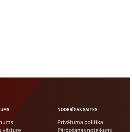
MUMS
NODERĪGAS SAITES
 mums
Privātuma politika
 vēsture
Pārdošanas noteikumi