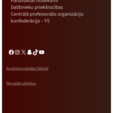
Pārdošanas noteikumi
Dalībnieku priekšrocības
Centrālā profesionālo organizāciju
konfederācija – YS
Facebook
Instagram
X
Snapchat
TikTok
YouTube
Konfidencialitāte/Sīkfaili
Pārvaldīt sīkfailus