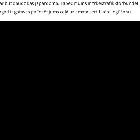
būt daudz kas jāpārdomā. Tāpēc mums ir Yrkestrafikkforbundet piesa
tagad ir gatavas palīdzēt jums ceļā uz amata sertifikāta iegūšanu.