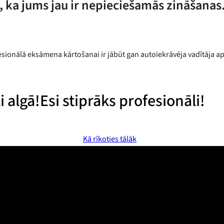
i, ka jums jau ir nepieciešamās zināšanas
ionālā eksāmena kārtošanai ir jābūt gan autoiekrāvēja vadītāja apl
i algā!
Esi stiprāks profesionāli!
Kā rīkoties tālāk