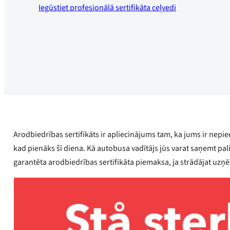
Iegūstiet profesionālā sertifikāta ceļvedi
Arodbiedrības sertifikāts ir apliecinājums tam, ka jums ir nepi
kad pienāks šī diena. Kā autobusa vadītājs jūs varat saņemt pa
garantēta arodbiedrības sertifikāta piemaksa, ja strādājat u