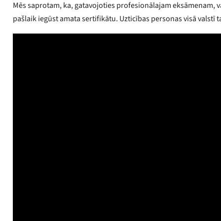
Mēs saprotam, ka, gatavojoties profesionālajam eksāmenam, var 
pašlaik iegūst amata sertifikātu. Uzticības personas visā valstī 