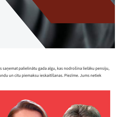
s saņemat palielinātu gada algu, kas nodrošina lielāku pensiju,
tundu un citu piemaksu ieskaitīšanas. Piezīme. Jums netiek