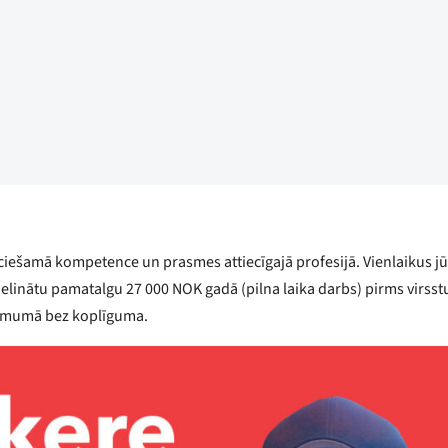
eciešamā kompetence un prasmes attiecīgajā profesijā. Vienlaikus jū
lielinātu pamatalgu 27 000 NOK gadā (pilna laika darbs) pirms virss
zņēmumā bez koplīguma.