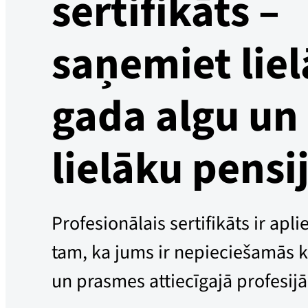
sertifikāts –
saņemiet lie
gada algu un
lielāku pensi
Profesionālais sertifikāts ir apl
tam, ka jums ir nepieciešamās
un prasmes attiecīgajā profesijā