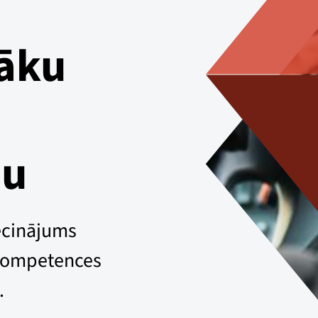
lāku
ju
iecinājums
 kompetences
.