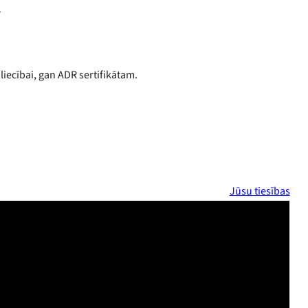
.
iecībai, gan ADR sertifikātam.
Jūsu tiesības