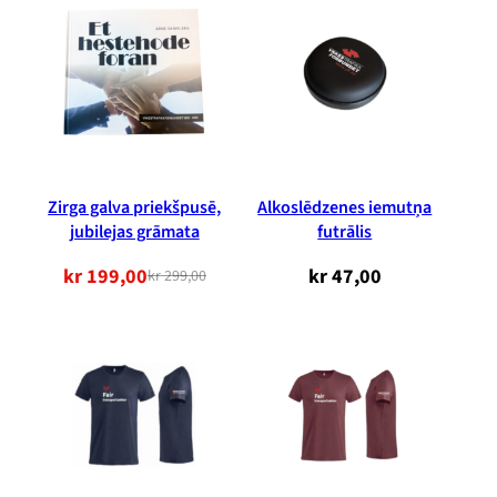
Zirga galva priekšpusē,
Alkoslēdzenes iemutņa
jubilejas grāmata
futrālis
kr
199,00
kr
47,00
kr
299,00
Sākotnējā
Pašreizējā
cena
cena
bija:
ir:
299,00
199,00
NOK.
NOK.