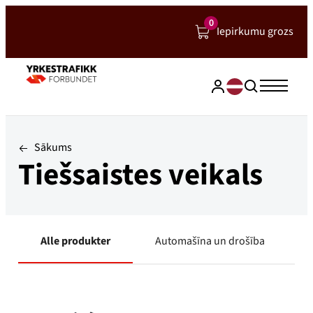
Hopp
0
Iepirkumu grozs
til
innhold
Sākums
Tiešsaistes veikals
Alle produkter
Automašīna un drošība