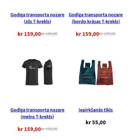
Godīga transporta nozare
Godīga transporta nozare
(zils T-krekls)
(bordo krāsas T-krekls)
kr
159,00
kr
159,00
kr
199,00
kr
199,00
Sākotnējā
Pašreizējā
Sākotnējā
Pašreizējā
cena
cena
cena
cena
bija:
ir:
bija:
ir:
199,00
159,00
199,00
159,00
NOK.
NOK.
NOK.
NOK.
Godīga transporta nozare
Iepirkšanās tīkls
(melns T-krekls)
kr
55,00
kr
159,00
kr
199,00
Sākotnējā
Pašreizējā