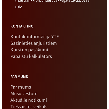
Yrkestrafikkforbundet , Lakkegata 19-23, 0186
Oslo
KONTAKTINO
Kontaktinformācija YTF
Sazinieties ar juristiem
Kursi un pasākumi
Pabalstu kalkulators
PAR MUMS
Par mums
Mūsu vēsture
Aktuālie notikumi
Tiešsaistes veikals