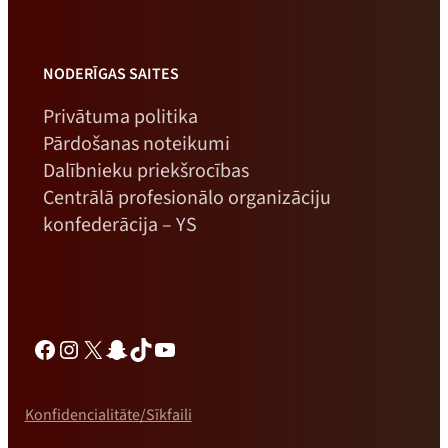
NODERĪGAS SAITES
Privātuma politika
Pārdošanas noteikumi
Dalībnieku priekšrocības
Centrālā profesionālo organizāciju
konfederācija – YS
Facebook
Instagram
X
Snapchat
TikTok
YouTube
Konfidencialitāte/Sīkfaili