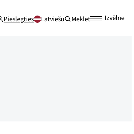
Izvēlne
Pieslēgties
Latviešu
Meklēt