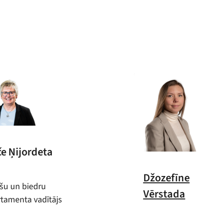
e Ņijordeta
Džozefīne
šu un biedru
Vērstada
tamenta vadītājs