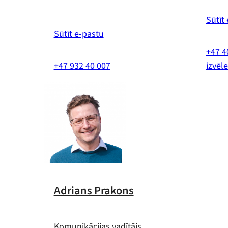
Sūtīt
Sūtīt e-pastu
+47 4
+47 932 40 007
izvēle
Adrians Prakons
Komunikācijas vadītājs