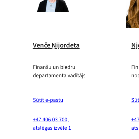
Venče Ņijordeta
Nj
Finanšu un biedru
Fin
departamenta vadītājs
nod
Sūtīt e-pastu
Sūt
+47 406 03 700,
+47
atslēgas izvēle 1
ats