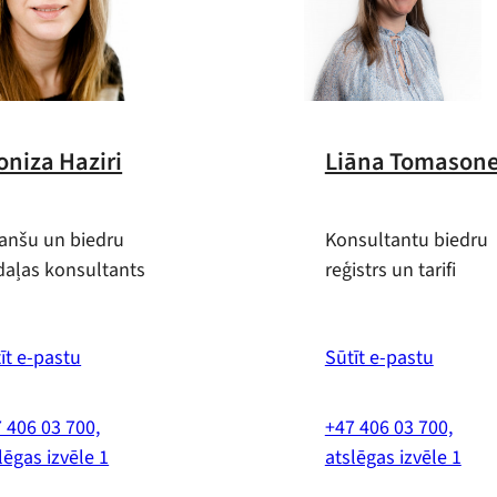
oniza Haziri
Liāna Tomason
anšu un biedru
Konsultantu biedru
aļas konsultants
reģistrs un tarifi
īt e-pastu
Sūtīt e-pastu
 406 03 700,
+47 406 03 700,
lēgas izvēle 1
atslēgas izvēle 1