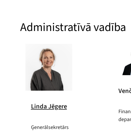
Administratīvā vadība
Venč
Linda Jēgere
Finan
depar
Ģenerālsekretārs