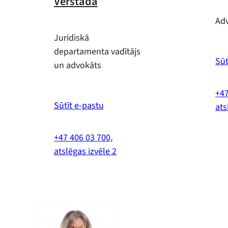
Vērstada
Ad
Juridiskā
departamenta vadītājs
Sūt
un advokāts
+47
Sūtīt e-pastu
ats
+47 406 03 700,
atslēgas izvēle 2