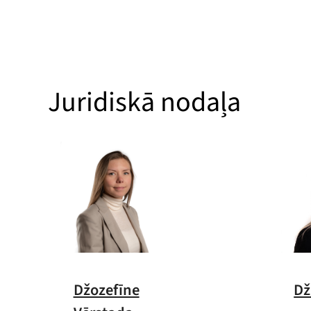
Juridiskā nodaļa
Džozefīne
Dž