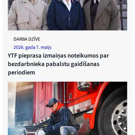
YTF ir gatavi uzņemties cīņu pret 18 nedēļu karantīnas
DARBA DZĪVE
laiku. Bijusī ģenerālsekretāre Linda Džegere, federācijas
2026. gada 7. maijs
vadītāja Trūda Sande un padomniece Ramēna Šeiha-
YTF pieprasa izmaiņas noteikumos par
Saastada. Foto: Synne Pernille Jakobsen
bezdarbnieka pabalstu gaidīšanas
periodiem