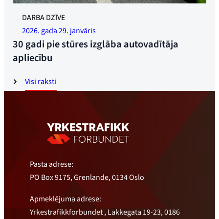
Ilustratīva fotogrāfija. Foto: Jonass Rūds
DARBA DZĪVE
2026. gada 29. janvāris
30 gadi pie stūres izglāba autovadītāja
apliecību
Visi raksti
Pasta adrese:
PO Box 9175, Grenlande, 0134 Oslo
Apmeklējuma adrese:
Yrkestrafikkforbundet , Lakkegata 19-23, 0186