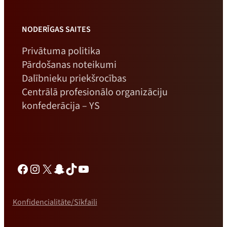
NODERĪGAS SAITES
Privātuma politika
Pārdošanas noteikumi
Dalībnieku priekšrocības
Centrālā profesionālo organizāciju
konfederācija – YS
Facebook
Instagram
X
Snapchat
TikTok
YouTube
Konfidencialitāte/Sīkfaili