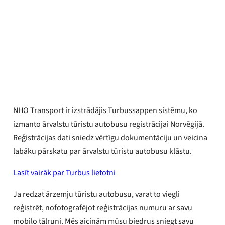
Synne Pernille Jakobsen
Publicēts
2026. gada 15. jūnijs
NHO Transport ir izstrādājis Turbussappen sistēmu, ko
izmanto ārvalstu tūristu autobusu reģistrācijai Norvēģijā.
Reģistrācijas dati sniedz vērtīgu dokumentāciju un veicina
labāku pārskatu par ārvalstu tūristu autobusu klāstu.
Lasīt vairāk par Turbus lietotni
Ja redzat ārzemju tūristu autobusu, varat to viegli
reģistrēt, nofotografējot reģistrācijas numuru ar savu
mobilo tālruni. Mēs aicinām mūsu biedrus sniegt savu