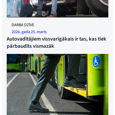
DARBA DZĪVE
2026. gada 25. marts
Autovadītājiem vissvarīgākais ir tas, kas tiek
pārbaudīts vismazāk