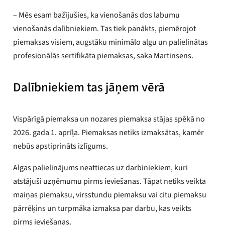
– Mēs esam bažījušies, ka vienošanās dos labumu
vienošanās dalībniekiem. Tas tiek panākts, piemērojot
piemaksas visiem, augstāku minimālo algu un palielinātas
profesionālās sertifikāta piemaksas, saka Martinsens.
Dalībniekiem tas jāņem vērā
Vispārīgā piemaksa un nozares piemaksa stājas spēkā no
2026. gada 1. aprīļa. Piemaksas netiks izmaksātas, kamēr
nebūs apstiprināts izlīgums.
Algas palielinājums neattiecas uz darbiniekiem, kuri
atstājuši uzņēmumu pirms ieviešanas. Tāpat netiks veikta
maiņas piemaksu, virsstundu piemaksu vai citu piemaksu
pārrēķins un turpmāka izmaksa par darbu, kas veikts
pirms ieviešanas.