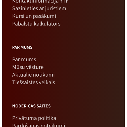
Kontaktinformācija YTF
Sazinieties ar juristiem
Kursi un pasākumi
Pabalstu kalkulators
PAR MUMS
Par mums
Mūsu vēsture
Aktuālie notikumi
Tiešsaistes veikals
NODERĪGAS SAITES
Privātuma politika
Pārdošanas noteikumi