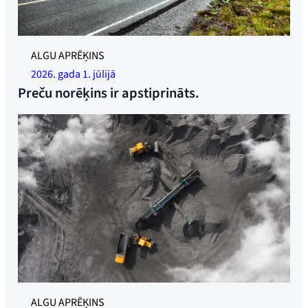
Ilustratīva fotogrāfija
ALGU APRĒĶINS
2026. gada 1. jūlijā
Preču norēķins ir apstiprināts.
ALGU APRĒĶINS