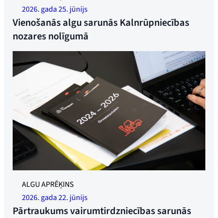
2026. gada 25. jūnijs
Vienošanās algu sarunās Kalnrūpniecības
nozares nolīgumā
ALGU APRĒĶINS
2026. gada 22. jūnijs
Pārtraukums vairumtirdzniecības sarunās