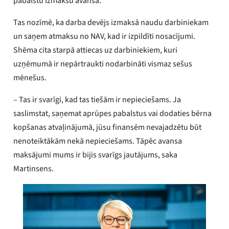
pabalstu izmaksu avansā.
Tas nozīmē, ka darba devējs izmaksā naudu darbiniekam
un saņem atmaksu no NAV, kad ir izpildīti nosacījumi.
Shēma cita starpā attiecas uz darbiniekiem, kuri
uzņēmumā ir nepārtraukti nodarbināti vismaz sešus
mēnešus.
– Tas ir svarīgi, kad tas tiešām ir nepieciešams. Ja
saslimstat, saņemat aprūpes pabalstus vai dodaties bērna
kopšanas atvaļinājumā, jūsu finansēm nevajadzētu būt
nenoteiktākām nekā nepieciešams. Tāpēc avansa
maksājumi mums ir bijis svarīgs jautājums, saka
Martinsens.