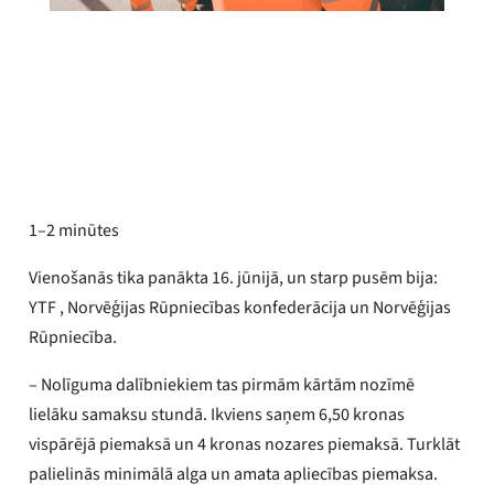
Adrians Prakons
Publicēts
2026. gada 17. jūnijs
1–2 minūtes
Vienošanās tika panākta 16. jūnijā, un starp pusēm bija:
YTF , Norvēģijas Rūpniecības konfederācija un Norvēģijas
Rūpniecība.
– Nolīguma dalībniekiem tas pirmām kārtām nozīmē
lielāku samaksu stundā. Ikviens saņem 6,50 kronas
vispārējā piemaksā un 4 kronas nozares piemaksā. Turklāt
palielinās minimālā alga un amata apliecības piemaksa.