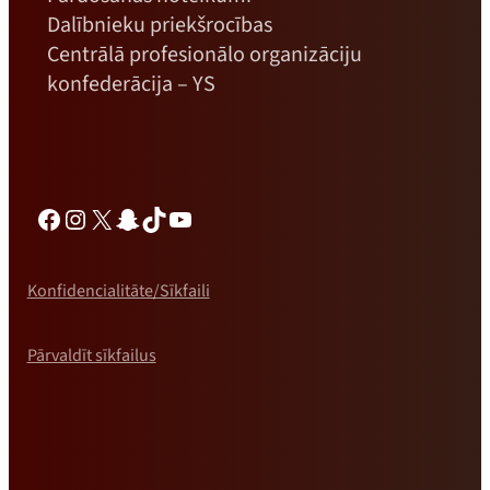
Dalībnieku priekšrocības
Centrālā profesionālo organizāciju
konfederācija – YS
Facebook
Instagram
X
Snapchat
TikTok
YouTube
Konfidencialitāte/Sīkfaili
Pārvaldīt sīkfailus