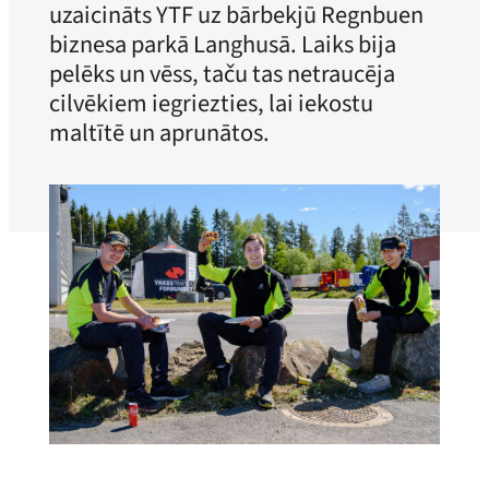
uzaicināts YTF uz bārbekjū Regnbuen
biznesa parkā Langhusā. Laiks bija
pelēks un vēss, taču tas netraucēja
cilvēkiem iegriezties, lai iekostu
maltītē un aprunātos.