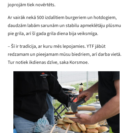
joprojām tiek novērtēts.
Ar vairāk nekā 500 izdalītiem burgeriem un hotdogiem,
daudzām labām sarunām un stabilu apmeklētāju plūsmu
pie grila, arī šī gada grila diena bija veiksmīga.
– Šī ir tradīcija, ar kuru mēs lepojamies. YTF jābūt
redzamam un pieejamam mūsu biedriem, arī darba vietā.
Tur notiek ikdienas dzīve, saka Korsmoe.