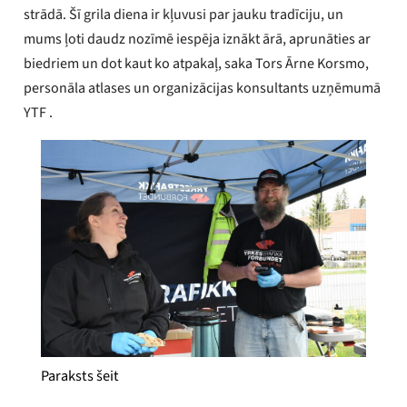
strādā. Šī grila diena ir kļuvusi par jauku tradīciju, un
mums ļoti daudz nozīmē iespēja iznākt ārā, aprunāties ar
biedriem un dot kaut ko atpakaļ, saka Tors Ārne Korsmo,
personāla atlases un organizācijas konsultants uzņēmumā
YTF .
Paraksts šeit