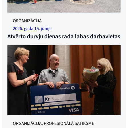
Augstākā atmosfēra, kad YTF iekurināja grilu Langhusā.
ORGANIZĀCIJA
Foto: Niklass K. Sērbels
2026. gada 15. jūnijs
Atvērto durvju dienas rada labas darbavietas
GODS, GODS UN PĀRBAUDE: Kurts Pedersens saņem balvu
ORGANIZĀCIJA, PROFESIONĀLĀ SATIKSME