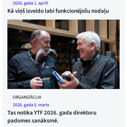
no Ann Kristin Mobakk no Gjensidige un arodbiedrības
2026. gada 1. aprīlī
līderes Trūdes Sandes. Foto: Øyvind Henriksen
Kā viņš izveido labi funkcionējošu nodaļu
ORGANIZĀCIJA
2026. gada 5. marts
Tas notika YTF 2026. gada direktoru
padomes sanāksmē.