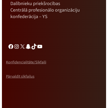
Dalībnieku priekšrocības
Centrālā profesionālo organizāciju
konfederācija – YS
Facebook
Instagram
X
Snapchat
TikTok
YouTube
Konfidencialitāte/Sīkfaili
Pārvaldīt sīkfailus