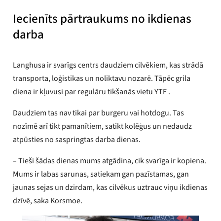
Iecienīts pārtraukums no ikdienas
darba
Langhusa ir svarīgs centrs daudziem cilvēkiem, kas strādā
transporta, loģistikas un noliktavu nozarē. Tāpēc grila
diena ir kļuvusi par regulāru tikšanās vietu YTF .
Daudziem tas nav tikai par burgeru vai hotdogu. Tas
nozīmē arī tikt pamanītiem, satikt kolēģus un nedaudz
atpūsties no saspringtas darba dienas.
– Tieši šādas dienas mums atgādina, cik svarīga ir kopiena.
Mums ir labas sarunas, satiekam gan pazīstamas, gan
jaunas sejas un dzirdam, kas cilvēkus uztrauc viņu ikdienas
dzīvē, saka Korsmoe.