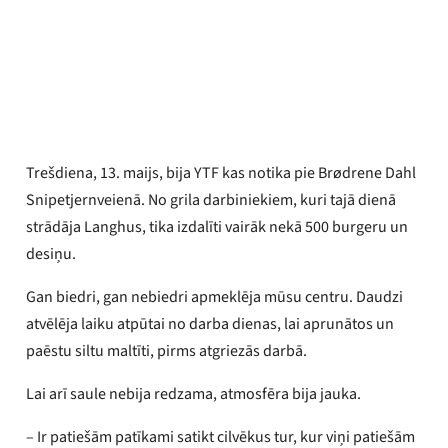
Adrians Prakons
Publicēts
2026. gada 13. maijs
Trešdiena, 13. maijs, bija YTF kas notika pie Brødrene Dahl
Snipetjernveienā. No grila darbiniekiem, kuri tajā dienā
strādāja Langhus, tika izdalīti vairāk nekā 500 burgeru un
desiņu.
Gan biedri, gan nebiedri apmeklēja mūsu centru. Daudzi
atvēlēja laiku atpūtai no darba dienas, lai aprunātos un
paēstu siltu maltīti, pirms atgriezās darbā.
Lai arī saule nebija redzama, atmosfēra bija jauka.
– Ir patiešām patīkami satikt cilvēkus tur, kur viņi patiešām